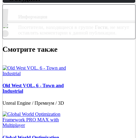
!
Информация
Посетители, находящиеся в группе
Гости
, не могут
оставлять комментарии к данной публикации.
Смотрите также
Old West VOL. 6 - Town and
Industrial
Unreal Engine / Премиум / 3D
Global World Optimization