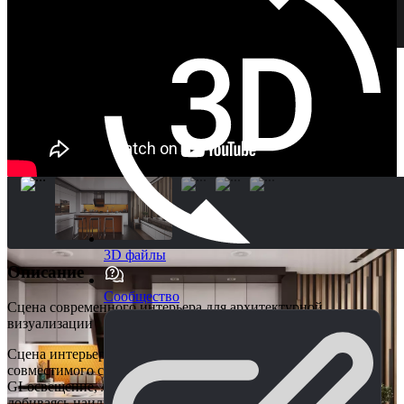
3D файлы
Описание
Сообщество
Сцена современного интерьера для архитектурной
визуализации
Сцена интерьера Unreal Engine vol 9 для Unreal Engine 5,
совместимого с картами RTX. Мы использовали запеченное
GI-освещение, лучевые отражения и полупрозрачность,
добиваясь наилучшего освещения каждой сцены. Это