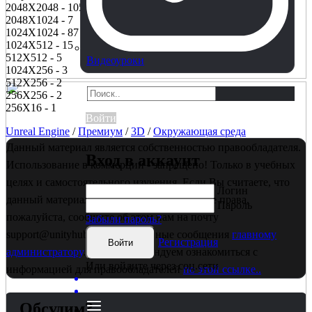
2048X2048 - 105
2048X1024 - 7
1024X1024 - 87
1024X512 - 15
512X512 - 5
Видеоуроки
1024X256 - 3
512X256 - 2
256X256 - 2
256X16 - 1
Войти
Unreal Engine
/
Премиум
/
3D
/
Окружающая среда
Данный материал является собственностью правообладателя.
Вход в аккаунт
Использование в коммерции - запрещено! Только в учебных
целях и самостоятельного изучения. Если Вы считаете, что
Логин
данный материал нарушает ваши авторские права,
Пароль
пожалуйста, сообщите об этом нам на почту
Забыли пароль?
support@unityhub.pro или в личные сообщения
главному
Регистрация
Войти
администратору
. Также рекомендуем ознакомиться с
Или войдите через соц.сети
информацией для правообладателей
по этой ссылке..
Обсудим?