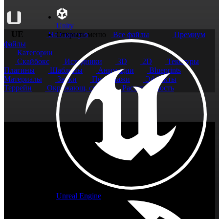
Unity
UE
На главную
Открыть меню
Все файлы
Премиум
файлы
Категории
Скайбокс
Исходники
3D
2D
Текстуры
Плагины
Шаблоны
Анимации
Blueprints
Материалы
Звуки
Персонажи
Эффекты
Террейн
Окружающ. среда
Растительность
Unreal Engine