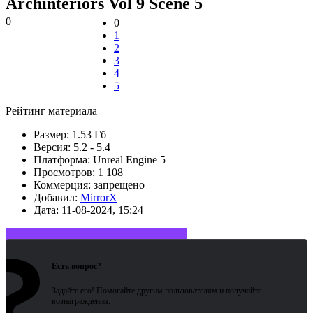
Archinteriors Vol 9 Scene 5
0
0
1
2
3
4
5
Рейтинг материала
Размер:
1.53 Гб
Версия:
5.2 - 5.4
Платформа:
Unreal Engine 5
Просмотров:
1 108
Коммерция:
запрещено
Добавил:
MirrorX
Дата:
11-08-2024, 15:24
?
Войдите или зарегистрируйтесь
Есть вопрос?
Задайте его! Помогайте другим пользователям и получайте
вознаграждения.