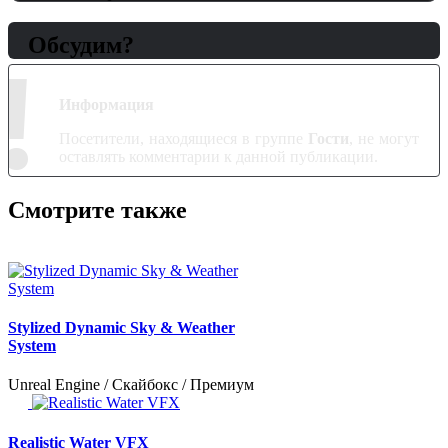
Обсудим?
!
Информация
Посетители, находящиеся в группе
Гости
, не могут
оставлять комментарии к данной публикации.
Смотрите также
Stylized Dynamic Sky & Weather
System
Unreal Engine / Скайбокс / Премиум
Realistic Water VFX