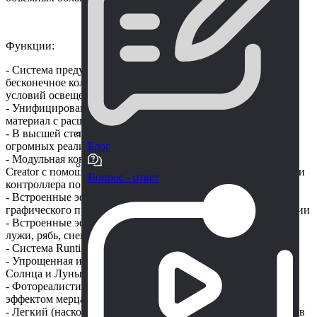
Функции:
- Система предустановок погоды: позволяет создавать
бесконечное количество различных погодных условий и
условий освещения.
- Унифицированный многослойный объемный облачный
материал с расширенными настройками качества
- В высшей степени художественный и настраиваемый: от
огромных реалистичных облаков до стилизованного неба.
Блог
- Модульная конструкция: вы можете легко управлять Sky
Creator с помощью собственного планировщика времени или
Вопрос - ответ
контроллера погоды.
- Встроенные эффекты погоды (частицы процессора и
графического процессора): дождь, брызги дождя, снег, молнии
- Встроенные эффекты материалов (шейдеры): влажность,
лужи, рябь, снег
- Система Runtime Occlusion с плавным спадом
- Упрощенная и реальная модели позиционирования для
Солнца и Луны
- Фотореалистичная карта звездного неба с вращением,
эффектом мерцания звезд, фазами луны и т. д.
- Легкий (насколько это возможно) и относительно простой в