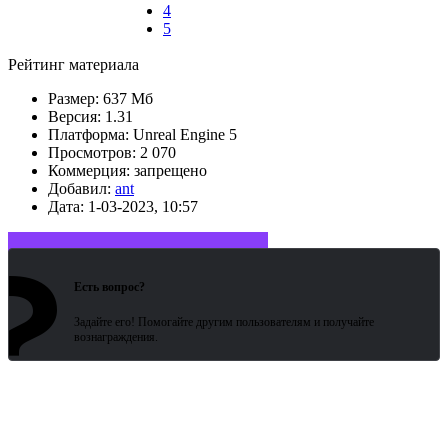
4
5
Рейтинг материала
Размер:
637 Мб
Версия:
1.31
Платформа:
Unreal Engine 5
Просмотров:
2 070
Коммерция:
запрещено
Добавил:
ant
Дата:
1-03-2023, 10:57
?
Войдите или зарегистрируйтесь
Есть вопрос?
Задайте его! Помогайте другим пользователям и получайте
вознаграждения.
Битая
ссылка? Сообщите!