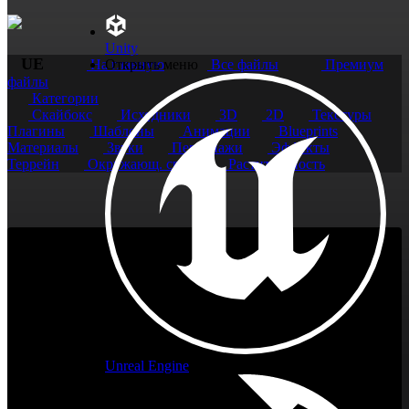
Unity
UE
На главную
Открыть меню
Все файлы
Премиум
файлы
Категории
Скайбокс
Исходники
3D
2D
Текстуры
Плагины
Шаблоны
Анимации
Blueprints
Материалы
Звуки
Персонажи
Эффекты
Террейн
Окружающ. среда
Растительность
Unreal Engine