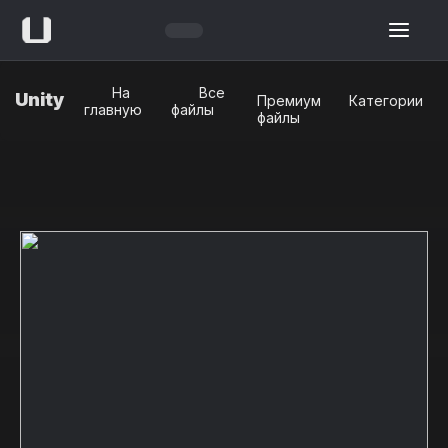
На
Все
Unity
Премиум
Категории
главную
файлы
файлы