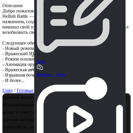
Описание
Добро пожаловать в Hellish Battle - 2.5D Retro FPS
Hellish Battle — это обновленная версия игры с тем же
названием, созданная 13-летним мальчиком, который только
начинал свой путь в программировании и спустя 5 лет решил
возобновить свою идею.
Следующее обновление:
- Новый режим оружия: автоматический
- Вражеский ИИ
- Режим основного оружия: цель
Блог
- Анимация оружия
- Вражеская автоматическая ракета
Вопрос - ответ
- Взрывная бочка, зона повреждения
- И более...
Unity
/
Готовые проекты
Данный материал является собственностью правообладателя.
Использование в коммерции - запрещено! Только в учебных
целях и самостоятельного изучения. Если Вы считаете, что
данный материал нарушает ваши авторские права,
пожалуйста, сообщите об этом нам на почту