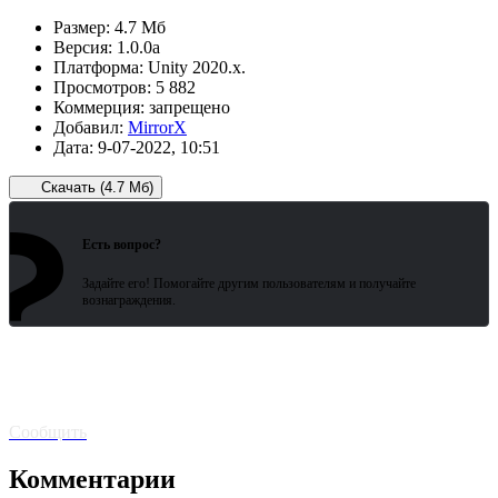
Размер:
4.7 Мб
Версия:
1.0.0а
Платформа:
Unity 2020.x.
Просмотров:
5 882
Коммерция:
запрещено
Добавил:
MirrorX
Дата:
9-07-2022, 10:51
Скачать (4.7 Мб)
?
Зарегистрированные пользователи
ожидают всего 15 секунд.
Есть вопрос?
Задайте его! Помогайте другим пользователям и получайте
вознаграждения.
Битая
ссылка? Сообщите!
Сообщить
Комментарии