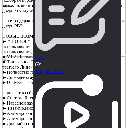
подобран игроком путем перемещения вращателей висячего
замка, позволит некоторому типу взаимодействия открывать
двери / сундуки и т.д.
Пакет содержит 2 навесных замка PBR размером 2048x2048 и
дверь PBR.
НОВЫЕ ВОЗМОЖНОСТИ:
► * НОВОЕ* - Версия V1.3 - Доработка простоты
использования - Переработано и улучшено удобство
использования
►V1.2 - Большая переделка!
Блог
►Триггерное Событие - Возможности Взаимодействия От
третьего Лица
Вопрос - ответ
►Полностью переписан и доработан
►Добавлены аудио, менеджеры ввода и многое другое
►UnityEvents для множественного взаимодействия
включает в себя
►Система Raycast
►Навесной замок PBR Входит в комплект поставки
►4 взаимодействия со спиннером
►Анимированная защелка замка
►Анимированная дверь со скриптом взаимодействия
►Два набора текстур PBR Вкл