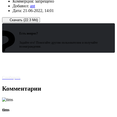
Коммерция:
запрещено
Добавил:
ant
Дата:
21-06-2022, 14:01
Скачать (22.3 Мб)
?
Зарегистрированные пользователи
ожидают всего 15 секунд.
Есть вопрос?
Задайте его! Помогайте другим пользователям и получайте
вознаграждения.
Битая
ссылка? Сообщите!
Сообщить
Комментарии
tims