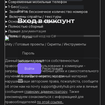
►Современный мобильный телефон
►1-Бесконечный ввод с клавиатуры
Войти
► Звоните на бесконечное количество номеров
► Включены спрайты / текстуры
Вход в аккаунт
►Основные звуковые эффекты
►Полностью сборный
►Полная документация
►Полный исходный код на C#
Логин
Unity
/
Готовые проекты
/
Скрипты
/
Инструменты
Пароль
Данный материал является собственностью
Забыли пароль?
правообладателя. Использование в коммерции -
Войти
Регистрация
запрещено! Только в учебных целях и самостоятельного
Или войдите через соц.сети
изучения. Если Вы считаете, что данный материал
нарушает ваши авторские права, пожалуйста, сообщите
об этом нам на почту support@unityhub.pro или в личные
сообщения
главному администратору
. Также
рекомендуем ознакомиться с информацией для
правообладателей
по этой ссылке..