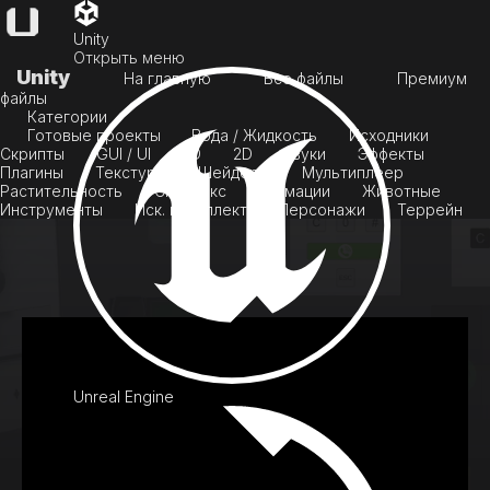
Unity
Открыть меню
Unity
На главную
Все файлы
Премиум
файлы
Категории
Готовые проекты
Вода / Жидкость
Исходники
Скрипты
GUI / UI
3D
2D
Звуки
Эффекты
Плагины
Текстуры
Шейдеры
Мультиплеер
Растительность
Скайбокс
Анимации
Животные
Инструменты
Иск. интеллект
Персонажи
Террейн
Unreal Engine