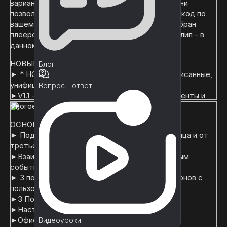
варианта: Таксофон, офисный и мобильный - они
позволяют вам вводить различный строковый код по
вашему выбору, который, если он будет подобран
плеером, позволит вам воспроизвести аудиоклип - в
данном случае запись телефона или звонка.
НОВЫЕ ФУНКЦИИ:
Блог
► * НОВОЕ* - Версия V1.2 - Полностью переписанные,
унифицированные менеджеры и оптимизации
Вопрос - ответ
►V1.1 - Большая переделка, менеджеры, элементы и
многое другое!
ОСНОВНЫЕ ХАРАКТЕРИСТИКИ
► Поддержка: Взаимодействие от первого лица и от
третьего
►Взаимодействие между Raycast и триггерным
событием
► 3 пользовательские клавиатуры для телефонов с
пользовательским интерфейсом:
►3 Пользовательских телефона PBR:
►Настенный телефон-автомат
►Офисный телефон
Видеоуроки