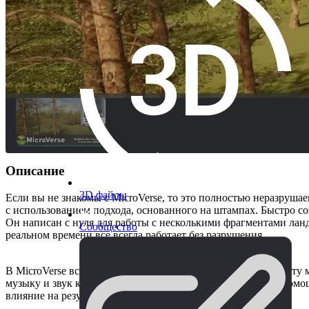
Описание
3D файлы
Если вы не знакомы с MicroVerse, то это полностью неразрушае
с использованием подхода, основанного на штампах. Быстро с
Он написан с нуля для работы с несколькими фрагментами лан
Сообщество
реальном времени все всегда работает без разрушения.
В MicroVerse все - это штамп, который может изменять высоту 
музыку и звук к сцене. Области могут быть определены с помощ
влияние на результат.