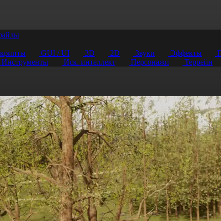
файлы
крипты
GUI / UI
3D
2D
Звуки
Эффекты
П
Инструменты
Иск. интеллект
Персонажи
Террейн