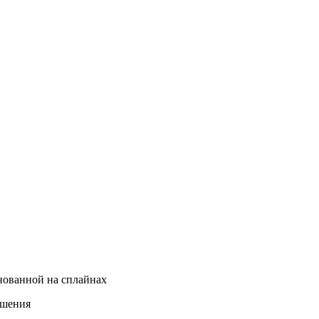
нованной на сплайнах
ушения