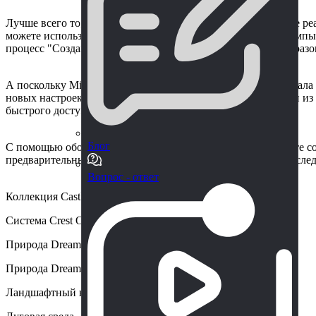
Лучше всего то, что каждая операция выполняется в режиме ре
можете использовать функцию "Копировать/ вставлять штампы
процесс "Создавать из существующей сцены", чтобы преобраз
А поскольку MicroVerse восстанавливает сцену с самого начал
новых настроек. Кроме того, вы можете создавать заготовки и
быстрого доступа.
Блог
С помощью обозревателя содержимого MicroVerse вы можете с
предварительные настройки для браузера содержимого для сле
Вопрос - ответ
Коллекция Castle Valley
Система Crest Ocean
Природа DreamScape - Луга
Природа DreamScape - Горы
Ландшафтный набор 2