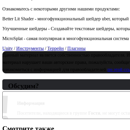
Ознакомьтесь с некоторыми другими нашими продуктами:
Better Lit Shader - многофункциональный шейдер uber, который
Улучшенные шейдеры - Создавайте текстовые шейдеры, которые
MicroSplat - самая популярная и многофункциональная система з
Unity
/
Инструменты
/
Террейн
/
Плагины
Данный материал является собственностью правообладателя. И
материал нарушает ваши авторские права, пожалуйста, сообщит
ознакомиться с информацией для правообладателей
по этой ссы
Обсудим?
!
Информация
Посетители, находящиеся в группе
Гости
, не могут ос
Смотрите также