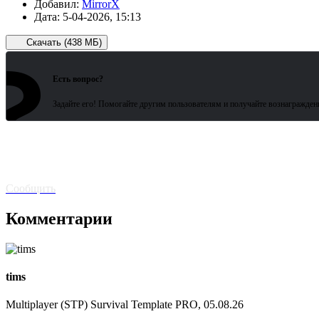
Добавил:
MirrorX
Дата:
5-04-2026, 15:13
Скачать (438 МБ)
?
Есть вопрос?
Задайте его! Помогайте другим пользователям и получайте вознагражден
Битая
ссылка? Сообщите!
Сообщить
Комментарии
tims
Multiplayer (STP) Survival Template PRO, 05.08.26