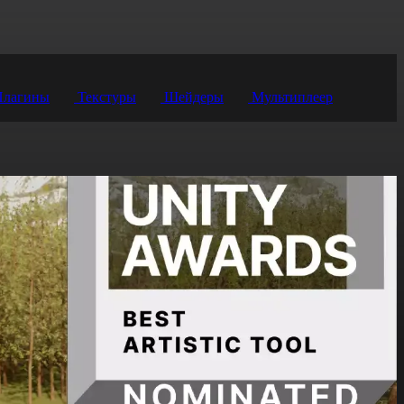
лагины
Текстуры
Шейдеры
Мультиплеер