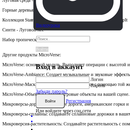
Луговая среда - Динамичная природа
Горные деревья - Динамичная природа
Коллекция StampIt - плюс все индивидуальные наборы StampIt
Видеоуроки
Синти - Луговой лес
Набор тропических лесов
Войти
Другие продукты MicroVerse:
MicroVerse: основной модуль. Выполняет операции с высотой 
Вход в аккаунт
MicroVerse-Ambiance: Создает музыкальные и звуковые эффект
Логин
MicroVerse-Маски: Создает текстурные маски с помощью той 
Пароль
Забыли пароль?
MicroVerse-Объекты: Создает игровые объекты на вашей сцене.
Регистрация
Войти
Микроверсы-дороги: создавайте дороги, американские горки и т
Или войдите через соц.сети
Микроверсы-сплайны: создавайте сплайновые дорожки в вашем
Микроверсия-растительность: Создавайте растительность с пом