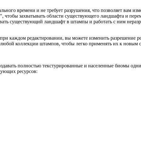
ального времени и не требует разрушения, что позволяет вам из
", чтобы захватывать области существующего ландшафта и пере
овать существующий ландшафт в штампы и работать с ним нера
а при каждом редактировании, вы можете изменить разрешение ре
з любой коллекции штампов, чтобы легко применять их к новым о
оздавать полностью текстурированные и населенные биомы одни
дующих ресурсов: