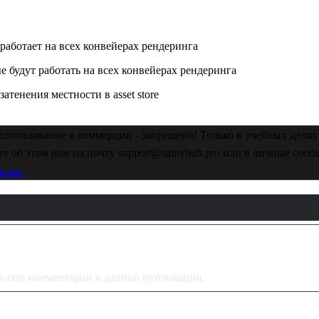
 работает на всех конвейерах рендеринга
 будут работать на всех конвейерах рендеринга
атенения местности в asset store
спользование в коммерции - запрещено! Только в учебных целях 
е об этом нам на почту support@unityhub.pro или в личные соо
лке..
тавлять комментарии к данной публикации.