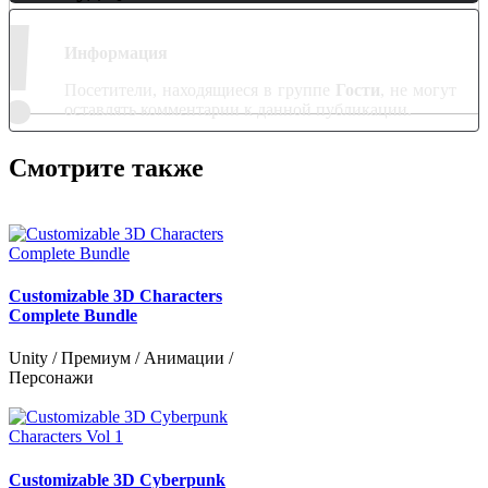
!
Информация
Посетители, находящиеся в группе
Гости
, не могут
оставлять комментарии к данной публикации.
Смотрите также
Customizable 3D Characters
Complete Bundle
Unity / Премиум / Анимации /
Персонажи
Customizable 3D Cyberpunk