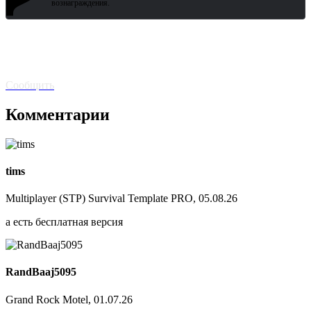
?
вознаграждения.
Битая
ссылка? Сообщите!
Сообщить
Комментарии
tims
Multiplayer (STP) Survival Template PRO, 05.08.26
а есть бесплатная версия
RandBaaj5095
Grand Rock Motel, 01.07.26