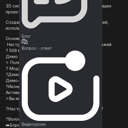
3D система кастомизации персонажа ??для ваших
проектов
Создание разнообразных городских персонажей,
используя различные комбинации одежды
Блог
Основные Характеристики ? ?
Настраиваемая система ⭐ для ваших персонажей
Вопрос - ответ
? 508 модульных частей
Демо ? сцена (20 собранного персонажа)
⭐ Полностью Сфальсифицированы
? Модульные части тела и одежду
?Демо скрипты для редактора персонажей
Демо-сцены ⭐в комплекте
?Иконки для каждого элемента
Активы ?имеет логическое имя.
⭐Вы можете легко изменить цвет объектов
?Настраиваемые персонажи 3D города Том 2?
?Волосы: ( х27 )
Видеоуроки
➡️Борода: ( х9 )