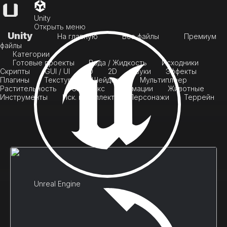
Unity
Открыть меню
Unity
На главную
Все файлы
Премиум
файлы
Категории
Готовые проекты
Вода / Жидкость
Исходники
Скрипты
GUI / UI
3D
2D
Звуки
Эффекты
Плагины
Текстуры
Шейдеры
Мультиплеер
Растительность
Скайбокс
Анимации
Животные
Инструменты
Иск. интеллект
Персонажи
Террейн
Unreal Engine