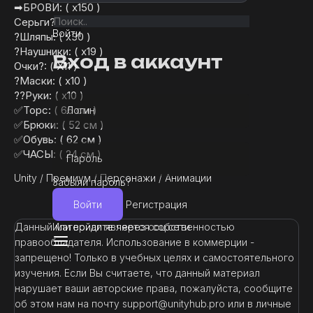
➡БРОВИ: ( х150 )
Серьги?: ( х36 )
Войти
?Шляпы: ( х30 )
?Наушники: ( х19 )
Вход в аккаунт
Очки?: ( Х11 )
?Маски: ( х10 )
??Руки: ( х10 )
✅Торс: ( 66 см )
Логин
✅Брюки: ( 52 см )
✅Обувь: ( 62 см )
✅ЧАСЫ: ( 24 см )
Пароль
Unity
/
Премиум
/
Персонажи
/
Анимации
Забыли пароль?
Войти
Регистрация
Или войдите через соц.сети
Данный материал является собственностью
правообладателя. Использование в коммерции -
запрещено! Только в учебных целях и самостоятельного
изучения. Если Вы считаете, что данный материал
нарушает ваши авторские права, пожалуйста, сообщите
об этом нам на почту support@unityhub.pro или в личные