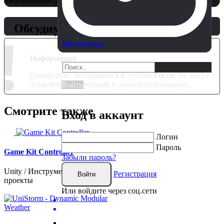
информацией для правообладателей
по этой ссылке..
Обсудим?
!
Видеоуроки
Информация
Посетители, находящиеся в группе
Гости
, не могут
оставлять комментарии к данной публикации.
Войти
Смотрите также
Вход в аккаунт
Логин
Пароль
Game Kit Controller
Забыли пароль?
Unity / Инструменты / Готовые
Регистрация
Войти
проекты
Или войдите через соц.сети