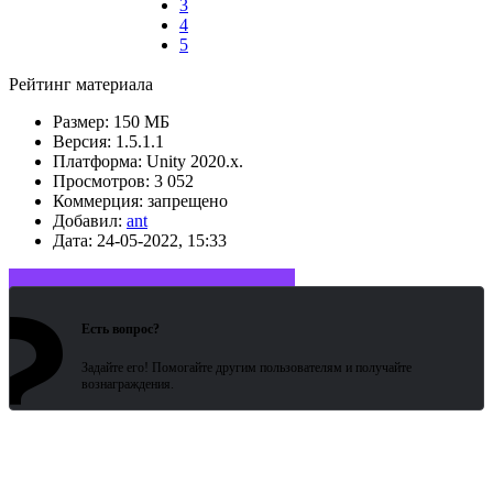
3
4
5
Рейтинг материала
Размер:
150 МБ
Версия:
1.5.1.1
Платформа:
Unity 2020.x.
Просмотров:
3 052
Коммерция:
запрещено
Добавил:
ant
Дата:
24-05-2022, 15:33
?
Войдите или зарегистрируйтесь
Есть вопрос?
Задайте его! Помогайте другим пользователям и получайте
вознаграждения.
Битая