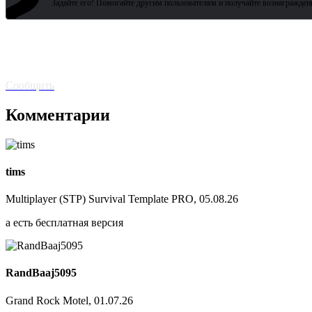
?
Задайте его! Помогайте другим пользователям и получайте вознагражден
Битая
ссылка? Сообщите!
Сообщить
Комментарии
tims
Multiplayer (STP) Survival Template PRO, 05.08.26
а есть бесплатная версия
RandBaaj5095
Grand Rock Motel, 01.07.26