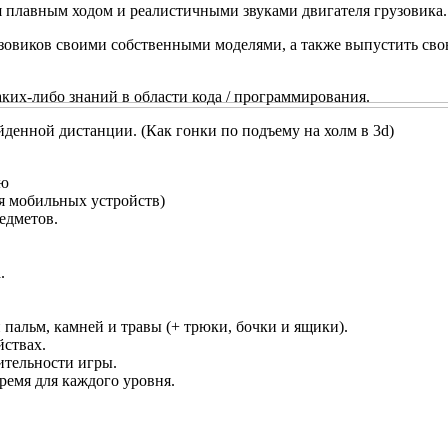
я плавным ходом и реалистичными звуками двигателя грузовика.
узовиков своими собственными моделями, а также выпустить сво
аких-либо знаний в области кода / программирования.
йденной дистанции. (Как гонки по подъему на холм в 3d)
ью
ля мобильных устройств)
едметов.
.
пальм, камней и травы (+ трюки, бочки и ящики).
йствах.
ительности игры.
ремя для каждого уровня.