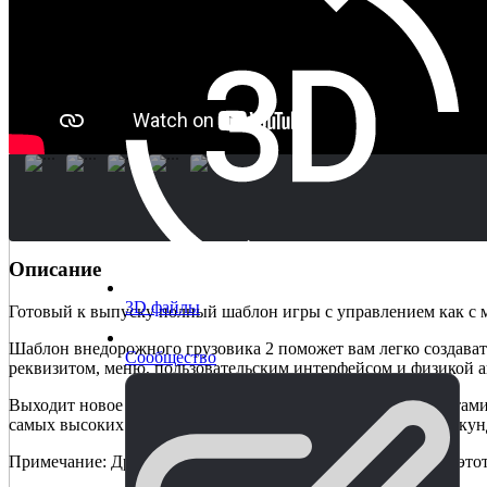
Описание
3D файлы
Готовый к выпуску полный шаблон игры с управлением как с м
Шаблон внедорожного грузовика 2 поможет вам легко создават
Сообщество
реквизитом, меню, пользовательским интерфейсом и физикой а
Выходит новое обновление с новыми графическими эффектами,
самых высоких настройках со стабильными 60 кадрами в секун
Примечание: Другие 4 грузовика (на видео) не включены в этот