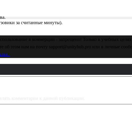
ва.
узовики за считанные минуты).
спользование в коммерции - запрещено! Только в учебных целях 
е об этом нам на почту support@unityhub.pro или в личные соо
лке..
тавлять комментарии к данной публикации.