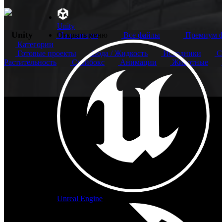
Unity
Unity
На главную
Открыть меню
Все файлы
Премиум 
Категории
Готовые проекты
Вода / Жидкость
Исходники
С
Растительность
Скайбокс
Анимации
Животные
Unreal Engine