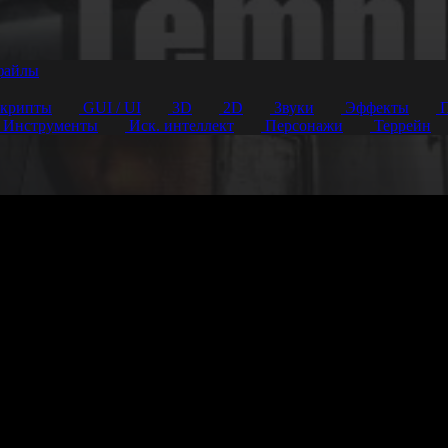
файлы
крипты
GUI / UI
3D
2D
Звуки
Эффекты
П
Инструменты
Иск. интеллект
Персонажи
Террейн