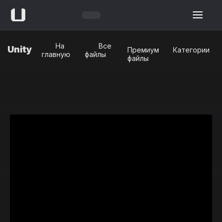
На
Все
Unity
Премиум
Категории
главную
файлы
файлы