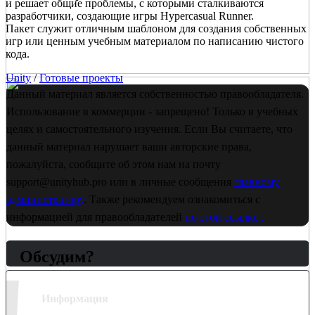
и решает общие проблемы, с которыми сталкиваются
разработчики, создающие игры Hypercasual Runner.
Пакет служит отличным шаблоном для создания собственных
игр или ценным учебным материалом по написанию чистого
кода.
Unity
/
Готовые проекты
Данный материал является собственностью правообладателя.
Использование в коммерции - запрещено! Только в учебных
целях и самостоятельного изучения. Если Вы считаете, что
данный материал нарушает ваши авторские права,
пожалуйста, сообщите об этом нам на почту
support@unityhub.pro или в личные сообщения
главному
администратору
. Также рекомендуем ознакомиться с
информацией для правообладателей
по этой ссылке..
Обсудим?
!
Информация