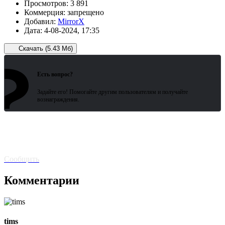
Просмотров:
3 891
Коммерция:
запрещено
Добавил:
MirrorX
Дата:
4-08-2024, 17:35
Скачать (5.43 Мб)
?
Зарегистрированные пользователи
ожидают всего 15 секунд.
Есть вопрос?
Задайте его! Помогайте другим пользователям и получайте
вознаграждения.
Битая
ссылка? Сообщите!
Сообщить
Комментарии
tims