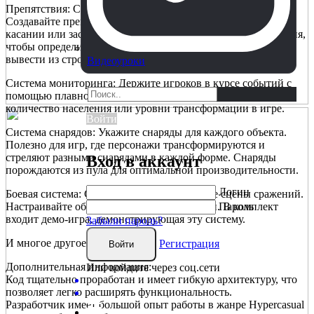
Препятствия: Система препятствий является расширяемой.
Создавайте препятствия, которые разрушают объекты при
касании или заставляют их падать. Укажите точки попадания,
чтобы определить, сколько объектов препятствие может
вывести из строя.
Видеоуроки
Система мониторинга: Держите игроков в курсе событий с
помощью плавного отслеживания. Красиво отображайте
количество населения или уровни трансформации в игре.
Войти
Система снарядов: Укажите снаряды для каждого объекта.
Полезно для игр, где персонажи трансформируются и
стреляют разными снарядами в каждой форме. Снаряды
Вход в аккаунт
порождаются из пула для оптимальной производительности.
Логин
Боевая система: Создавайте захватывающие сцены сражений.
Настраивайте области и скорости сражений. В комплект
Пароль
входит демо-игра, демонстрирующая эту систему.
Забыли пароль?
И многое другое в комплекте!
Регистрация
Войти
Дополнительная информация:
Или войдите через соц.сети
Код тщательно проработан и имеет гибкую архитектуру, что
позволяет легко расширять функциональность.
Разработчик имеет большой опыт работы в жанре Hypercasual