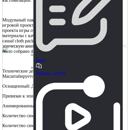
кастомизации.
Модульный пакет Charaters MEGApack интегрирован в
игровой проект от третьего лица. В дополнение к файлам
проекта игры от третьего лица, пакет также содержит
материалы с качественными текстурами PBR. Detective and
casual cloth pack имеет эпический скелет и использует
эпическую анимацию для демонстрации. В наборе также
было собрано 47 персонажей .
Блог
Технические детали
Вопрос - ответ
Масштабируется до эпического скелета: Да
Оснащенный: Да
Привязан к эпическому скелету: Да
Анимированный: Да
Количество символов: 47
Количество символов в вершинах: 10351 - 20000