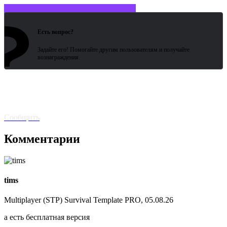
?
Войдите или зарегистрируйтесь
Есть вопрос?
Задайте его! Помогайте другим пользователям и получайте
вознаграждения.
Битая
ссылка? Сообщите!
Сообщить
Комментарии
tims
Multiplayer (STP) Survival Template PRO, 05.08.26
а есть бесплатная версия