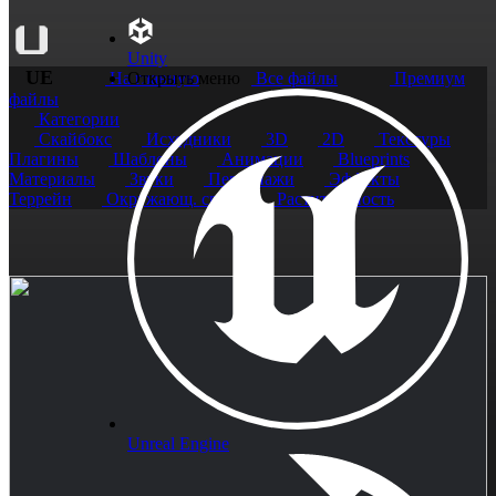
Unity
UE
На главную
Открыть меню
Все файлы
Премиум
файлы
Категории
Скайбокс
Исходники
3D
2D
Текстуры
Плагины
Шаблоны
Анимации
Blueprints
Материалы
Звуки
Персонажи
Эффекты
Террейн
Окружающ. среда
Растительность
Unreal Engine