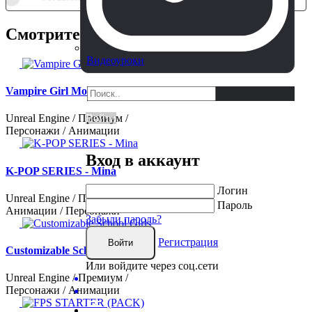
Смотрите также
Видеоуроки
Vampire Girl Modular
Войти
Unreal Engine / Премиум /
Персонажи / Анимации
Вход в аккаунт
K-POP SERIES - Mina
Логин
Unreal Engine / Премиум /
Пароль
Анимации / Персонажи
Забыли пароль?
Регистрация
Войти
Customizable School Girls
Или войдите через соц.сети
Unreal Engine / Премиум /
Персонажи / Анимации