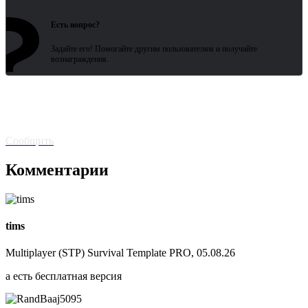
?
Войдите или зарегистрируйтесь
Есть вопрос?
Задайте его! Помогайте другим пользователям и получайте
вознаграждения.
Битая
ссылка? Сообщите!
Сообщить
Комментарии
tims
Multiplayer (STP) Survival Template PRO, 05.08.26
а есть бесплатная версия