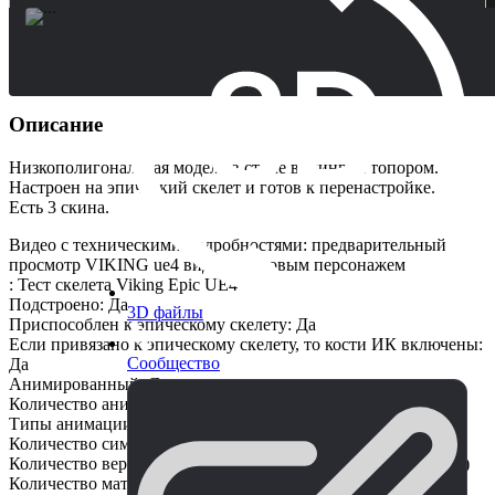
Описание
Низкополигональная модель в стиле викинга с топором.
Настроен на эпический скелет и готов к перенастройке.
Есть 3 скина.
Видео с техническими подробностями: предварительный
просмотр VIKING ue4 видео с готовым персонажем
: Тест скелета Viking Epic UE4
Подстроено: Да
3D файлы
Приспособлен к эпическому скелету: Да
Если привязано к эпическому скелету, то кости ИК включены:
Сообщество
Да
Анимированный: Да
Количество анимаций: 3
Типы анимации: На месте
Количество символов: 1
Количество вершин символов: 18 956 (символ); 1575 (топор)
Количество материалов и экземпляров материалов: 8