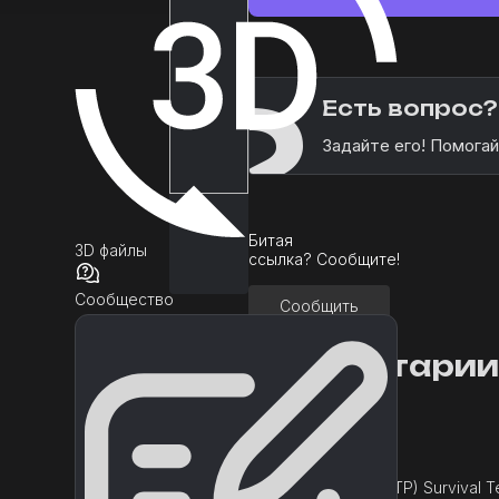
?
Есть вопрос?
Задайте его! Помогай
Битая
3D файлы
ссылка? Сообщите!
Сообщество
Сообщить
Описание
Комментарии
Низкопрофильный
гипер-
казуальный
tims
персонаж,
готовый к
Multiplayer (STP) Survival 
вашим