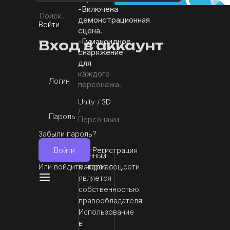
-Включена
демонстрационная
Войти
сцена.
-Гуманоидное
Вход в аккаунт
снаряжение
для
каждого
Логин
персонажа.
Unity
/
3D
/
Пароль
Персонажи
Забыли пароль?
Войти
Регистрация
Данный
Или войдите через соц.сети
материал
является
собственностью
правообладателя.
Использование
в