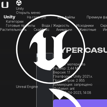
Unity
Открыть меню
Unity
На главную
Все файлы
Премиум фа
Категории
Готовые проекты
Вода / Жидкость
Исходники
Скр
Растительность
Скайбокс
Анимации
Животные
Ин
HYPER CASU
1
Рейтинг материала
Размер:
2,44 Мб
Версия:
1.1
Платформа:
Unity 2021.x.
Просмотров:
2 955
Коммерция:
запрещено
Unreal Engine
Добавил:
ant
Дата:
13-04-2023, 14:08