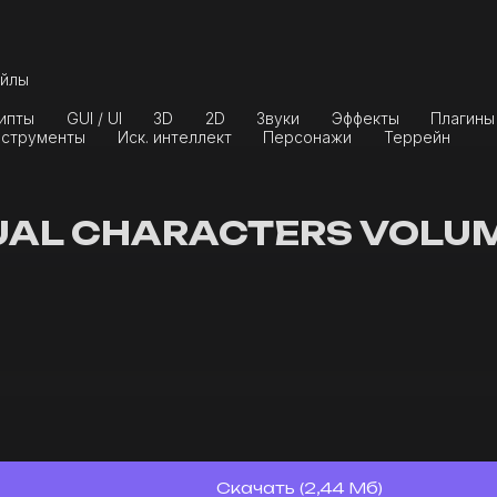
йлы
ипты
GUI / UI
3D
2D
Звуки
Эффекты
Плагины
струменты
Иск. интеллект
Персонажи
Террейн
AL CHARACTERS VOLUME 
Скачать (2,44 Мб)