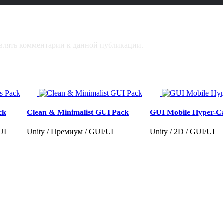
тавлять комментарии к данной публикации.
ck
Clean & Minimalist GUI Pack
GUI Mobile Hyper-C
UI
Unity / Премиум / GUI/UI
Unity / 2D / GUI/UI