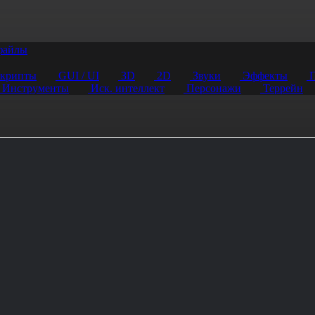
файлы
крипты
GUI / UI
3D
2D
Звуки
Эффекты
П
Инструменты
Иск. интеллект
Персонажи
Террейн