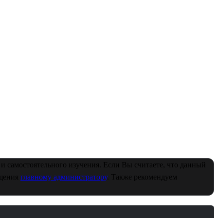
и самостоятельного изучения. Если Вы считаете, что данный
бщения
главному администратору
. Также рекомендуем