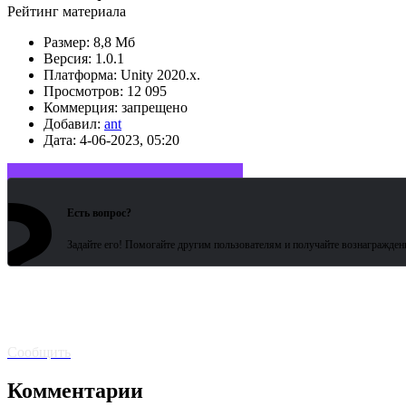
Рейтинг материала
Размер:
8,8 Мб
Версия:
1.0.1
Платформа:
Unity 2020.x.
Просмотров:
12 095
Коммерция:
запрещено
Добавил:
ant
Дата:
4-06-2023, 05:20
?
Войдите или зарегистрируйтесь
Есть вопрос?
Задайте его! Помогайте другим пользователям и получайте вознагражден
Битая
ссылка? Сообщите!
Сообщить
Комментарии