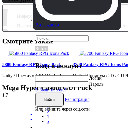
!
Информация
Видеоуроки
Посетители, находящиеся в группе
Гости
, не могут ос
Смотрите также
Войти
5800 Fantasy RPG Icons Pack
3700 Fantasy RPG Icons Pa
Вход в аккаунт
Unity / Премиум / 2D / GUI/UI
Unity / Премиум / 2D / GUI/
Логин
Пароль
Mega Hyper Casual GUI Pack
Забыли пароль?
1.7
40
Регистрация
Войти
1
2
Или войдите через соц.сети
3
4
5