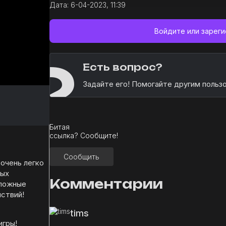
Дата:
6-04-2023, 11:39
Войдите или зарег
?
Есть вопрос?
Задайте его! Помогайте другим польз
Битая
ссылка? Сообщите!
Сообщить
очень легко
вых
Комментарии
сложные
ствий!
tims
игры!