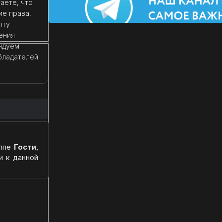
аете, что
ие права,
чту
ения
ндуем
бладателей
уппе
Гости
,
и к данной