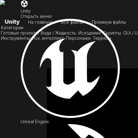
Unity
Открыть меню
Unity
На главную
Все файлы
Премиум файлы
Категории
Готовые проекты
Вода / Жидкость
Исходники
Скрипты
GUI / U
Инструменты
Иск. интеллект
Персонажи
Террейн
Unreal Engine