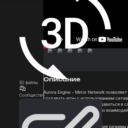
Описание
3D файлы
Aurora Engine -
Mirror Network
позволяет 
Сообщество
создавать игры с использованием сете
технологий, вам не нужно вдаваться в 
концепции клиент-серверных взаимодей
✨ Включены пользовательские режимы 