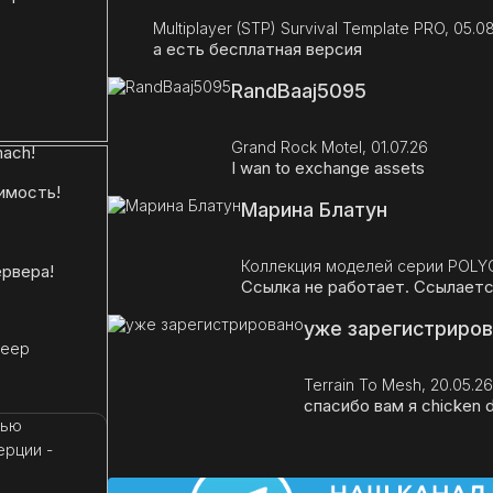
Multiplayer (STP) Survival Template PRO, 05.0
а есть бесплатная версия
RandBaaj5095
Grand Rock Motel, 01.07.26
ach!
I wan to exchange assets
имость!
Марина Блатун
Коллекция моделей серии POLYG
рвера!
Ссылка не работает. Ссылается
уже зарегистриро
леер
Terrain To Mesh, 20.05.26
спасибо вам я chicken 
тью
ерции -