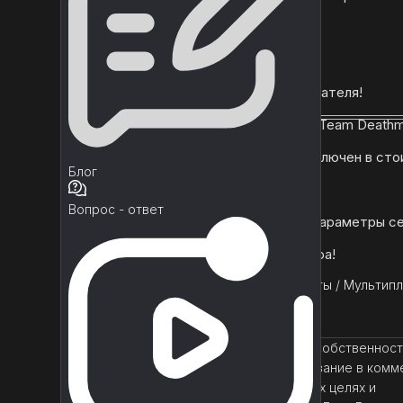
✨ Включен убойный корм!
✨ Включенное табло!
✨ Включен профиль пользователя!
✨ Включена демонстрация Team Deathm
✨ Внутриигровой магазин включен в сто
Блог
✨ Включен зритель игры!
Вопрос - ответ
✨ Включены расширенные параметры се
✨ Лобби включенного номера!
Unity
/
Премиум
/
Инструменты
/
Мультип
Данный материал является собственнос
правообладателя. Использование в комм
запрещено! Только в учебных целях и