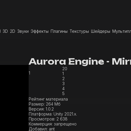
I
3D
2D
Звуки
Эффекты
Плагины
Текстуры
Шейдеры
Мультип
Aurora Engine - Mi
20
1
1
2
3
4
5
Рейтинг материала
Размер:
264 Мб
Версия:
1.0.2
Платформа:
Unity 2021.x.
Просмотров:
2 638
Коммерция:
запрещено
Добавил:
ant