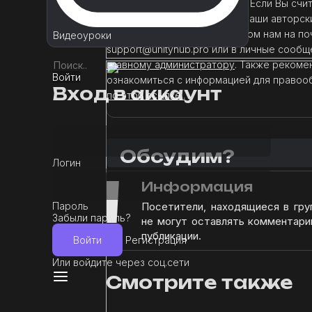
самостоятельного изучения. Если Вы счит
данный материал нарушает ваши авторск
пожалуйста, сообщите об этом нам на по
Видеоуроки
support@unityhub.pro или в личные сообщ
главному администратору
. Также рекоме
Войти
ознакомиться с информацией для правоо
Вход в аккаунт
по этой ссылке..
Обсудим?
Логин
!
Информация
Пароль
Посетители, находящиеся в гр
Забыли пароль?
не могут оставлять комментари
публикации.
Войти
Регистрация
Или войдите через соц.сети
Смотрите также