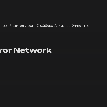
леер
Растительность
Скайбокс
Анимации
Животные
rror Network