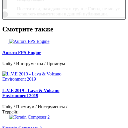
!
Посетители, находящиеся в группе
Гости
, не могут
оставлять комментарии к данной публикации.
Смотрите также
Aurora FPS Engine
Unity / Инструменты / Премиум
L.V.E 2019 - Lava & Volcano
Environment 2019
Unity / Премиум / Инструменты /
Террейн