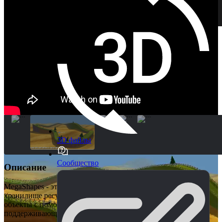
3D файлы
Сообщество
Описание
MegaShapes - это самая продвинутая сплайновая система в
хранилище ресурсов, позволяющая создавать сложные
объекты с помощью опций на основе слоев, а также
поддерживающая импорт сплайнов из Max, Maya и Blender.