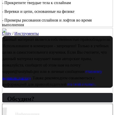
- Прикрепите твердые тела к сплайнам
- Веревки и цепи, основанные на физике
- Примеры рисования сплайнов и лофтов во время
выполнения
Unity
/
Инструменты
Данный материал является собственностью правообладателя.
Использование в коммерции - запрещено! Только в учебных
целях и самостоятельного изучения. Если Вы считаете, что
данный материал нарушает ваши авторские права,
пожалуйста, сообщите об этом нам на почту
support@unityhub.pro или в личные сообщения
главному
администратору
. Также рекомендуем ознакомиться с
информацией для правообладателей
по этой ссылке..
Обсудим?
Информация