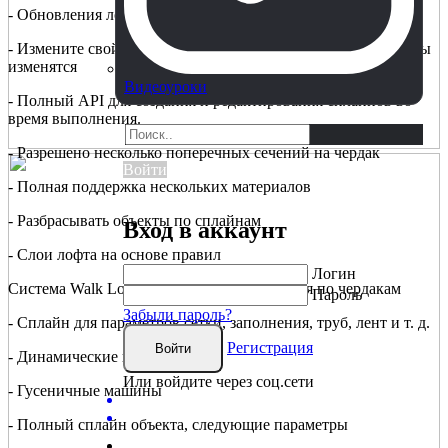
- Обновления лофтов в реальном времени
- Измените свой сплайн во время выполнения, и ваши лофты
изменятся
Видеоуроки
- Полный API для создания и редактирования сплайнов во
время выполнения.
- Разрешено несколько поперечных сечений на чердак
Войти
- Полная поддержка нескольких материалов
- Разбрасывать объекты по сплайнам
Вход в аккаунт
- Слои лофта на основе правил
Логин
Система Walk Loft для легкого перемещения по чердакам
Пароль
Забыли пароль?
- Сплайн для параметров сетки, заполнения, труб, лент и т. д.
Регистрация
Войти
- Динамические шланги
Или войдите через соц.сети
- Гусеничные машины
- Полный сплайн объекта, следующие параметры