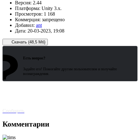
Версия:
2.44
Платформа:
Unity 3.x.
Просмотров:
1 168
Коммерция:
запрещено
Добавил:
ant
Дата:
20-03-2023, 19:08
Скачать (48,5 Мб)
?
Зарегистрированные пользователи
ожидают всего 15 секунд.
Есть вопрос?
Задайте его! Помогайте другим пользователям и получайте
вознаграждения.
Битая
ссылка? Сообщите!
Сообщить
Комментарии