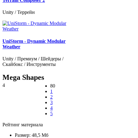
Terrain Composer 2
Unity / Террейн
UniStorm - Dynamic Modular
Weather
Unity / Премиум / Шейдеры /
Скайбокс / Инструменты
Mega Shapes
4
80
1
2
3
4
5
Рейтинг материала
Размер:
48,5 Мб