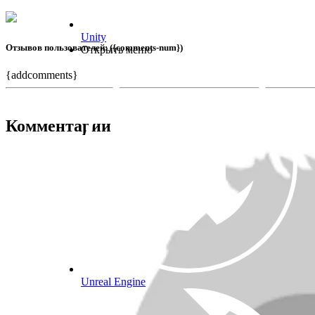
Unity
Отзывов пользователей: ({comments-num})
Открыть меню
{addcomments}
Комментарии
Unreal Engine