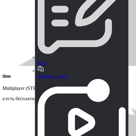
Блог
Вопрос - ответ
tims
Multiplayer (STP) Survival Template PRO, 05.08.26
а есть бесплатная версия