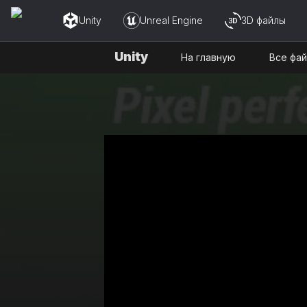
Unity
Unreal Engine
3D файлы
Unity
На главную
Все фа