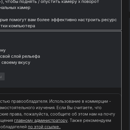
), чтобы поднять / опустить камеру x поворот
нальных камер
орые помогут вам более эффективно настроить ресурс
отки компьютера
ену
 свой слой рельефа
 своему вкусу
ы
стью правообладателя. Использование в коммерции -
амостоятельного изучения. Если Вы считаете, что
кие права, пожалуйста, сообщите об этом нам на почту
общения
главному администратору
. Также рекомендуем
ообладателей
по этой ссылке..