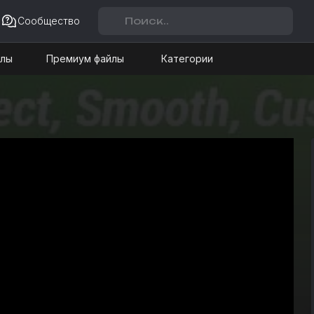
Сообщество
йлы
Премиум файлы
Категории