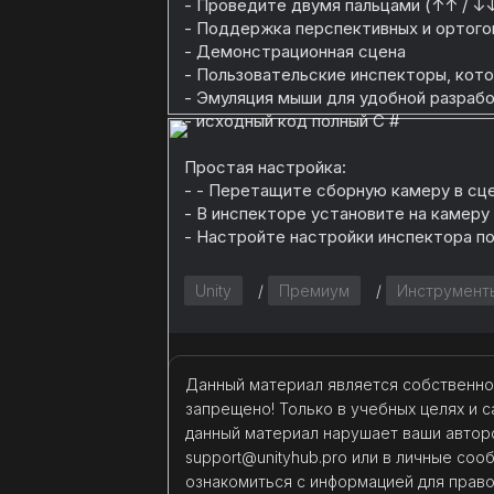
- Проведите двумя пальцами (↑↑ / ↓↓
- Поддержка перспективных и ортого
- Демонстрационная сцена
- Пользовательские инспекторы, кот
- Эмуляция мыши для удобной разраб
- исходный код полный C #
Простая настройка:
- - Перетащите сборную камеру в сц
- В инспекторе установите на камеру
- Настройте настройки инспектора по
Unity
/
Премиум
/
Инструмент
Данный материал является собственно
запрещено! Только в учебных целях и с
данный материал нарушает ваши авторс
support@unityhub.pro или в личные со
ознакомиться с информацией для прав