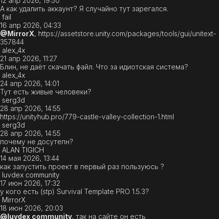
12 апр 2026, 19:50
А как удалить аккаунт? Я случайно тут зарегался.
fail
16 апр 2026, 04:33
@MirrorX
, https://assetstore.unity.com/packages/tools/gui/unitext-
357844
alex_4x
21 апр 2026, 11:27
Блин, не даёт скачать файл. Что за идиотская система?
alex_4x
24 апр 2026, 14:01
Тут есть живые человеки?
serg3d
28 апр 2026, 14:55
https://unityhub.pro/779-castle-valley-collection-1.html
serg3d
28 апр 2026, 14:55
почему не досутепн?
ALAN TIGICH
14 мая 2026, 13:44
как запустить проект в первый раз пользуюсь ?
luvdex community
17 июн 2026, 17:32
у кого есть (stp) Survival Template PRO 1.5.3?
MirrorX
18 июн 2026, 20:03
@luvdex community
, так на сайте он есть