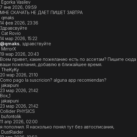
Egorka Vasilev
7 янв 2026, 09:59
МНЕ СКАЧАТЬ НЕ ДАЕТ ПИШЕТ ЗАВТРА
qmaks
14 фев 2026, 23:36
Здравсвуйте
Cat Rovio
14 мар 2026, 15:22
@qmaks
, здравствуйте
MirrorX
19 мар 2026, 20:43
Всем привет, какие пожеланию есть по ассетам? Пишите сюда
ваши пожелания, добавлю в ближайшее время.
TheKyKy
20 мар 2026, 21:10
Como pago la suscricion? alguna app recomiendan?
jakaipuni
23 мар 2026, 21:42
Box_1
jakaipuni
23 мар 2026, 21:42
Collider PHYSICS
bufontolik
11 апр 2026, 02:00
я пополнил. Я насколько понял тут без автосписания,
DustRaider