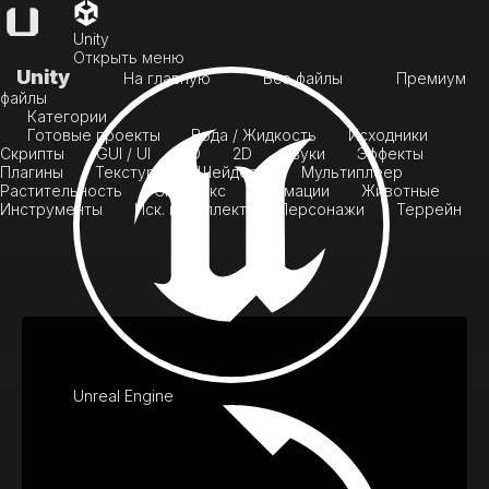
Unity
Открыть меню
Unity
На главную
Все файлы
Премиум
файлы
Категории
Готовые проекты
Вода / Жидкость
Исходники
Скрипты
GUI / UI
3D
2D
Звуки
Эффекты
Плагины
Текстуры
Шейдеры
Мультиплеер
Растительность
Скайбокс
Анимации
Животные
Инструменты
Иск. интеллект
Персонажи
Террейн
Unreal Engine