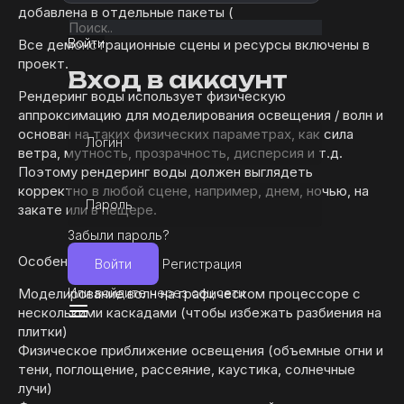
добавлена в отдельные пакеты (
Войти
Все демонстрационные сцены и ресурсы включены в
проект.
Вход в аккаунт
Рендеринг воды использует физическую
аппроксимацию для моделирования освещения / волн и
основан на таких физических параметрах, как сила
Логин
ветра, мутность, прозрачность, дисперсия и т.д.
Поэтому рендеринг воды должен выглядеть
корректно в любой сцене, например, днем, ночью, на
Пароль
закате или в пещере.
Забыли пароль?
Особенности:
Войти
Регистрация
Или войдите через соц.сети
Моделирование волн на графическом процессоре с
несколькими каскадами (чтобы избежать разбиения на
плитки)
Физическое приближение освещения (объемные огни и
тени, поглощение, рассеяние, каустика, солнечные
лучи)