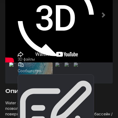
3D файлы
Сообщество
Описание
Water System - это модульный компонент,
позволяющий моделировать такие водные
поверхности, как океан / море / река / озера / бассейн /