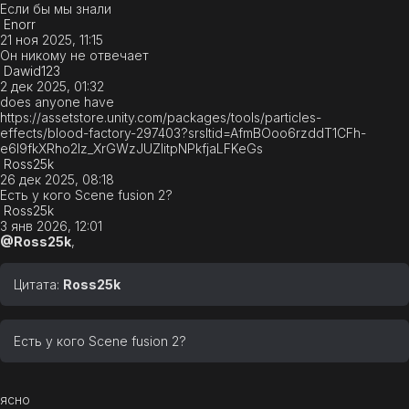
Если бы мы знали
Enorr
21 ноя 2025, 11:15
Он никому не отвечает
Dawid123
2 дек 2025, 01:32
does anyone have
https://assetstore.unity.com/packages/tools/particles-
effects/blood-factory-297403?srsltid=AfmBOoo6rzddT1CFh-
e6l9fkXRho2Iz_XrGWzJUZIitpNPkfjaLFKeGs
Ross25k
26 дек 2025, 08:18
Есть у кого Scene fusion 2?
Ross25k
3 янв 2026, 12:01
@Ross25k
,
Цитата:
Ross25k
Есть у кого Scene fusion 2?
ясно