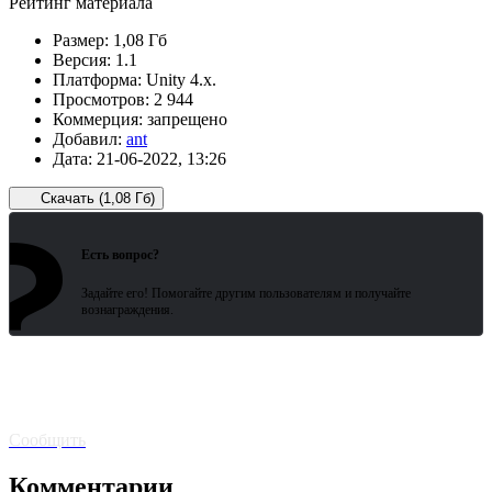
Рейтинг материала
Размер:
1,08 Гб
Версия:
1.1
Платформа:
Unity 4.x.
Просмотров:
2 944
Коммерция:
запрещено
Добавил:
ant
Дата:
21-06-2022, 13:26
Скачать (1,08 Гб)
?
Зарегистрированные пользователи
ожидают всего 15 секунд.
Есть вопрос?
Задайте его! Помогайте другим пользователям и получайте
вознаграждения.
Битая
ссылка? Сообщите!
Сообщить
Комментарии