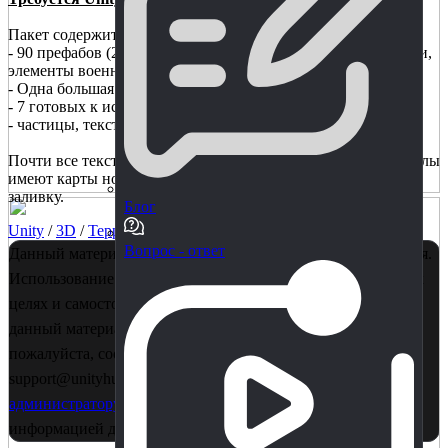
Пакет содержит:
- 90 префабов (224 - включая этапы LoD) - элементы деревни,
элементы военной базы, деревья, скалы и т. д.
- Одна большая демо-сцена (три разных атмосферных)
- 7 готовых к использованию ландшафтов
- частицы, текстуры земли и травы
Почти все текстуры имеют разрешение 2048x2048. Материалы
имеют карты нормалей, в некоторых случаях паралаксную
заливку.
Блог
Unity
/
3D
/
Террейн
/
Готовые проекты
Вопрос - ответ
Данный материал является собственностью правообладателя.
Использование в коммерции - запрещено! Только в учебных
целях и самостоятельного изучения. Если Вы считаете, что
данный материал нарушает ваши авторские права,
пожалуйста, сообщите об этом нам на почту
support@unityhub.pro или в личные сообщения
главному
администратору
. Также рекомендуем ознакомиться с
информацией для правообладателей
по этой ссылке..