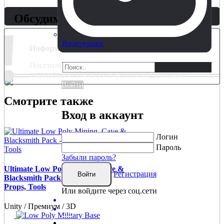
Обсудим?
!
Видеоуроки
Информация
Посетители, находящиеся в группе
Гости
, не могут
оставлять комментарии к данной публикации.
Войти
Смотрите также
Вход в аккаунт
Логин
Пароль
Забыли пароль?
Ultimate Low Poly Mining, Cave &
Регистрация
Войти
Blacksmith Pack - Ores, Gems,
Props, Tools
Или войдите через соц.сети
Unity / Премиум / 3D