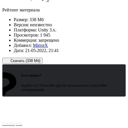
Рейтинг материала
Размер:
338 Мб
Версия:
неизвестно
Платформа:
Unity 3.x.
Просмотров:
1 945
Коммерция:
запрещено
Добавил:
MirrorX
Дата:
21-05-2022, 21:41
Скачать (338 Мб)
?
Зарегистрированные пользователи
ожидают всего 15 секунд.
Есть вопрос?
Задайте его! Помогайте другим пользователям и получайте
вознаграждения.
Битая
ссылка? Сообщите!
Сообщить