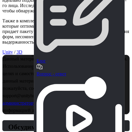
идеально подходят для геймплея в стиле шутеров от 1-го и 3-
го лица. Исследуйте эти сооружения изнутри и снаружи,
чтобы обнаружить подвалы, балконы и выход на крышу.
Также в комплект входят несколько версий зданий LOD,
которые оптимизированы для мобильных платформ, что
придает пакету еще большую универсальность. Эта коллекция
форм, несомненно, улучшит любой городской проект своей
выдержанностью и реалистичностью.
Unity
/
3D
Данный материал является собственностью правообладателя.
Блог
Использование в коммерции - запрещено! Только в учебных
целях и самостоятельного изучения. Если Вы считаете, что
Вопрос - ответ
данный материал нарушает ваши авторские права,
пожалуйста, сообщите об этом нам на почту
support@unityhub.pro или в личные сообщения
главному
администратору
. Также рекомендуем ознакомиться с
информацией для правообладателей
по этой ссылке..
Обсудим?