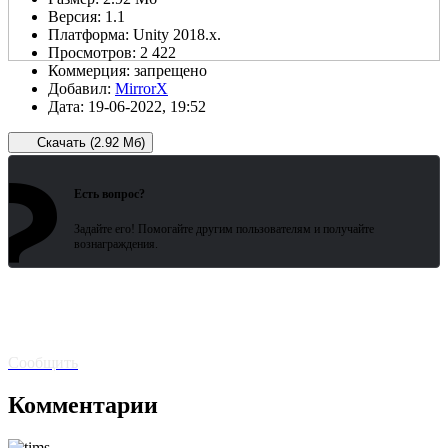
Версия:
1.1
Платформа:
Unity 2018.x.
Просмотров:
2 422
Коммерция:
запрещено
Добавил:
MirrorX
Дата:
19-06-2022, 19:52
Скачать (2.92 Мб)
?
Зарегистрированные пользователи
ожидают всего 15 секунд.
Есть вопрос?
Задайте его! Помогайте другим пользователям и получайте
вознаграждения.
Битая
ссылка? Сообщите!
Сообщить
Комментарии