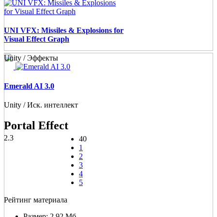
UNI VFX: Missiles & Explosions for
Visual Effect Graph
Unity / Эффекты
Emerald AI 3.0
Unity / Иск. интеллект
Portal Effect
2.3
40
1
2
3
4
5
Рейтинг материала
Размер:
2.92 Мб