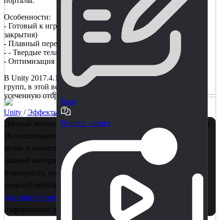
порталы.
Особенности:
- Готовый к игре VFX (состояния открытия, ожидания и
закрытия)
- Плавный переход камеры
- - Твердые тела сохраняют свои скорости
- Оптимизация (отбраковка усеченного конуса)
В Unity 2017.4.13f1 обнаружена ошибка с API отбраковки
групп, в этой версии Unity не рекомендуется использовать
усеченную отбраковку порталов.
Блог
Unity
/
Эффекты
/
Скрипты
Вопрос - ответ
Данный материал является собственностью правообладателя.
Использование в коммерции - запрещено! Только в учебных
целях и самостоятельного изучения. Если Вы считаете, что
данный материал нарушает ваши авторские права,
пожалуйста, сообщите об этом нам на почту
support@unityhub.pro или в личные сообщения
главному
администратору
. Также рекомендуем ознакомиться с
информацией для правообладателей
по этой ссылке..