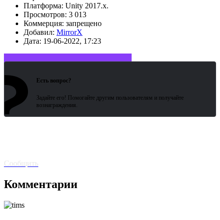
Платформа:
Unity 2017.x.
Просмотров:
3 013
Коммерция:
запрещено
Добавил:
MirrorX
Дата:
19-06-2022, 17:23
?
Войдите или зарегистрируйтесь
Есть вопрос?
Задайте его! Помогайте другим пользователям и получайте
вознаграждения.
Битая
ссылка? Сообщите!
Сообщить
Комментарии