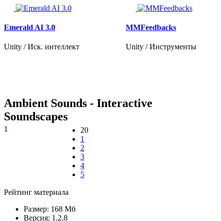
Emerald AI 3.0
MMFeedbacks
Unity / Иск. интеллект
Unity / Инструменты
Ambient Sounds - Interactive
Soundscapes
1
20
1
2
3
4
5
Рейтинг материала
Размер:
168 Мб
Версия:
1.2.8