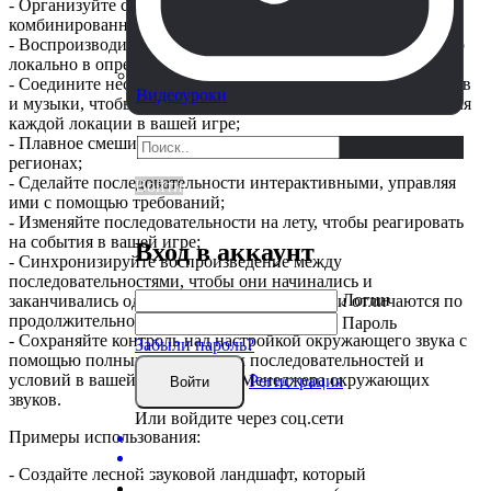
- Организуйте свои аудиоклипы в последовательности с
комбинированными настройками воспроизведения;
- Воспроизводите последовательности либо глобально, либо
локально в определенной области вашего игрового мира;
- Соедините несколько последовательностей фоновых шумов
Видеоуроки
и музыки, чтобы создать уникальный звуковой ландшафт для
каждой локации в вашей игре;
- Плавное смешивание звуковых ландшафтов в разных
регионах;
- Сделайте последовательности интерактивными, управляя
Войти
ими с помощью требований;
- Изменяйте последовательности на лету, чтобы реагировать
на события в вашей игре;
Вход в аккаунт
- Синхронизируйте воспроизведение между
последовательностями, чтобы они начинались и
Логин
заканчивались одновременно, даже если они отличаются по
продолжительности.;
Пароль
- Сохраняйте контроль над настройкой окружающего звука с
Забыли пароль?
помощью полных списков всех последовательностей и
условий в вашей сцене в окне Менеджера окружающих
Регистрация
Войти
звуков.
Или войдите через соц.сети
Примеры использования:
- Создайте лесной звуковой ландшафт, который