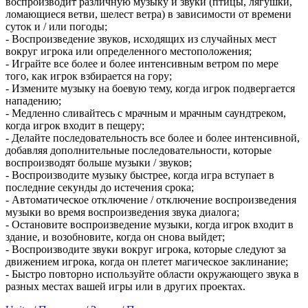
воспроизводит различную музыку и звуки (птицы, лягушки,
ломающиеся ветви, шелест ветра) в зависимости от времени
суток и / или погоды;
- Воспроизведение звуков, исходящих из случайных мест
вокруг игрока или определенного местоположения;
- Играйте все более и более интенсивным ветром по мере
того, как игрок взбирается на гору;
- Измените музыку на боевую тему, когда игрок подвергается
нападению;
- Медленно сливайтесь с мрачным и мрачным саундтреком,
когда игрок входит в пещеру;
- Делайте последовательность все более и более интенсивной,
добавляя дополнительные последовательности, которые
воспроизводят больше музыки / звуков;
- Воспроизводите музыку быстрее, когда игра вступает в
последние секунды до истечения срока;
- Автоматическое отключение / отключение воспроизведения
музыки во время воспроизведения звука диалога;
- Остановите воспроизведение музыки, когда игрок входит в
здание, и возобновите, когда он снова выйдет;
- Воспроизводите звуки вокруг игрока, которые следуют за
движением игрока, когда он плетет магическое заклинание;
- Быстро повторно используйте области окружающего звука в
разных местах вашей игры или в других проектах.