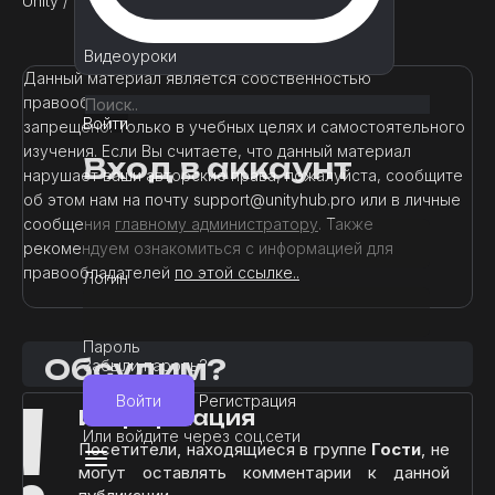
Unity
/
Премиум
/
Шейдеры
Видеоуроки
Данный материал является собственностью
правообладателя. Использование в коммерции -
Войти
запрещено! Только в учебных целях и самостоятельного
изучения. Если Вы считаете, что данный материал
Вход в аккаунт
нарушает ваши авторские права, пожалуйста, сообщите
об этом нам на почту support@unityhub.pro или в личные
сообщения
главному администратору
. Также
рекомендуем ознакомиться с информацией для
правообладателей
по этой ссылке..
Логин
Пароль
Обсудим?
Забыли пароль?
!
Войти
Регистрация
Информация
Или войдите через соц.сети
Посетители, находящиеся в группе
Гости
, не
могут оставлять комментарии к данной