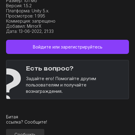
Размер:
101 Мб
Версия:
1.5.2
Платформа:
Unity 5.x.
Просмотров:
1 995
Коммерция:
запрещено
Добавил:
MirrorX
Дата:
13-06-2022, 21:33
Войдите или зарегистрируйтесь
?
Есть вопрос?
Задайте его! Помогайте другим
пользователям и получайте
вознаграждения.
Битая
ссылка? Сообщите!
Сообщить