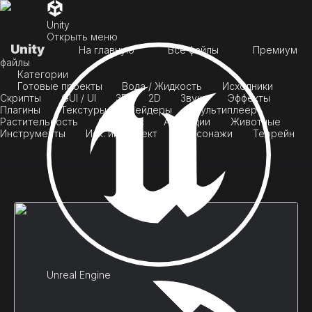
Unity
Открыть меню
Unity
На главную
Все файлы
Премиум
файлы
Категории
Готовые проекты
Вода / Жидкость
Исходники
Скрипты
GUI / UI
3D
2D
Звуки
Эффекты
Плагины
Текстуры
Шейдеры
Мультиплеер
Растительность
Скайбокс
Анимации
Животные
Инструменты
Иск. интеллект
Персонажи
Террейн
Unreal Engine