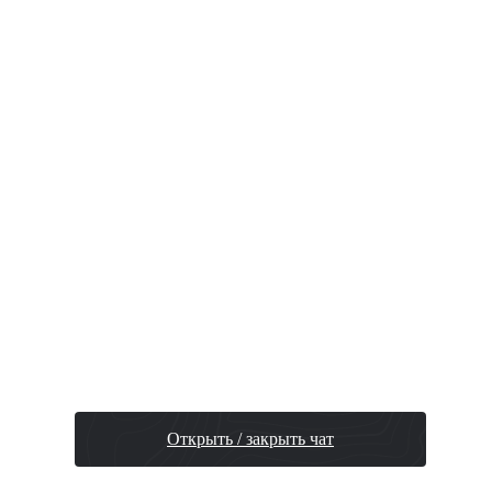
jakaipuni
23 мар 2026, 21:42
Collider PHYSICS
Открыть / закрыть чат