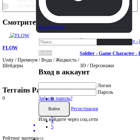
оставлять комментарии к данной публикации.
Смотрите также
Видеоуроки
FLOW
Войти
Soldier - Game Character -
Unity / Премиум / Вода / Жидкость /
Шейдеры
3D / Персонажи
Вход в аккаунт
Логин
Terrains Pack Vol.1
Пароль
0
Забыли пароль?
0
1
Регистрация
Войти
2
3
Или войдите через соц.сети
4
5
Рейтинг материала