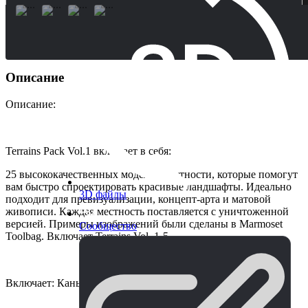
Описание
Описание:
Terrains Pack Vol.1 включает в себя:
25 высококачественных моделей местности, которые помогут
вам быстро спроектировать красивые ландшафты. Идеально
3D файлы
подходит для превизуализации, концепт-арта и матовой
живописи. Каждая местность поставляется с уничтоженной
версией. Примеры изображений были сделаны в Marmoset
Сообщество
Toolbag. Включает Terrains Vol. 1-5.
Включает: Каньон, Вормленд, Гайя, Осирис, Блэйдхилл