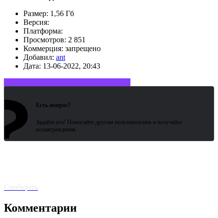
Размер:
1,56 Гб
Версия:
Платформа:
Просмотров:
2 851
Коммерция:
запрещено
Добавил:
ant
Дата:
13-06-2022, 20:43
?
Войдите или зарегистрируйтесь
Есть вопрос?
Задайте его! Помогайте другим пользователям и получайте
вознаграждения.
Битая
ссылка? Сообщите!
Сообщить
Комментарии