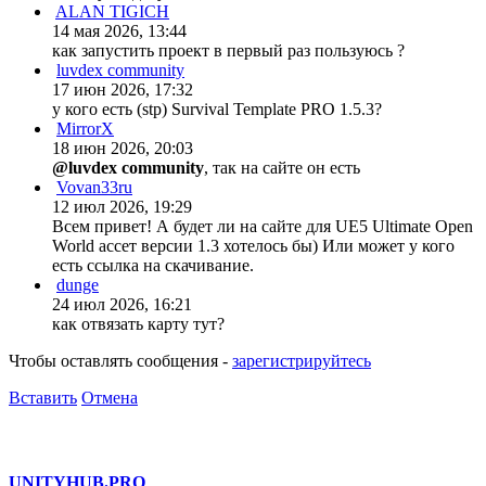
Casper
28 окт 2025, 23:19
Any admins or mods ?