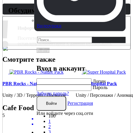
Обсудим?
!
Видеоуроки
Информация
Посетители, находящиеся в группе
Гости
, не могут
оставлять комментарии к данной публикации.
Войти
Смотрите также
Вход в аккаунт
Логин
PBR Rocks - Nature Pack
Super Hospital Pack
Пароль
Забыли пароль?
Unity / 3D / Террейн / Премиум
Unity / Персонажи / Анима
Регистрация
Войти
Cafe Food
Или войдите через соц.сети
5
100
1
2
3