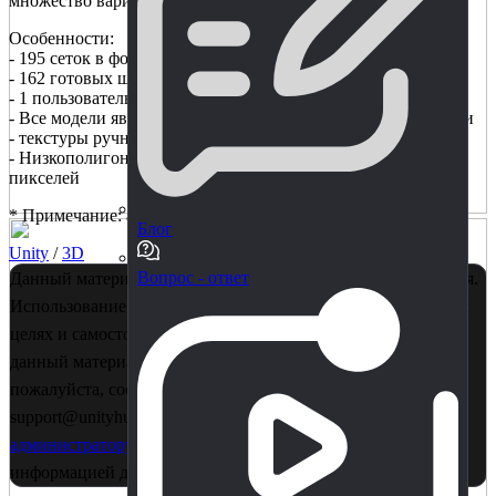
множество вариантов текстур на выбор.
Особенности:
- 195 сеток в формате fbx
- 162 готовых шаблона - всего 226 готовых шаблонов
- 1 пользовательский шейдер
- Все модели являются модульными и легко настраиваемыми
- текстуры ручной раскраски 1024х1024
- Низкополигональные модели в диапазоне от 68 до 3176
пикселей
* Примечание: анимация и коллайдеры не включены
Блог
Unity
/
3D
Вопрос - ответ
Данный материал является собственностью правообладателя.
Использование в коммерции - запрещено! Только в учебных
целях и самостоятельного изучения. Если Вы считаете, что
данный материал нарушает ваши авторские права,
пожалуйста, сообщите об этом нам на почту
support@unityhub.pro или в личные сообщения
главному
администратору
. Также рекомендуем ознакомиться с
информацией для правообладателей
по этой ссылке..