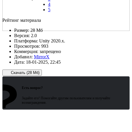
4
5
Рейтинг материала
Размер:
28 Мб
Версия:
2.0
Платформа:
Unity 2020.x.
Просмотров:
993
Коммерция:
запрещено
Добавил:
MirrorX
Дата:
18-01-2025, 22:45
Скачать (28 Мб)
?
Зарегистрированные пользователи
ожидают всего 15 секунд.
Есть вопрос?
Задайте его! Помогайте другим пользователям и получайте
вознаграждения.
Битая