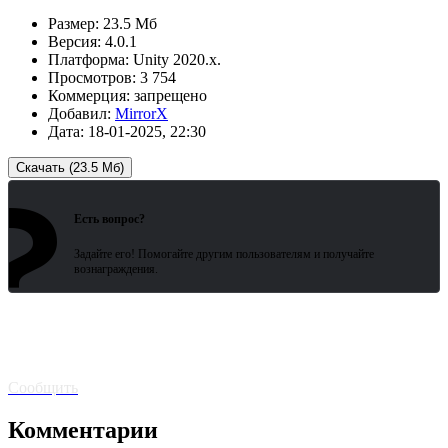
Размер:
23.5 Мб
Версия:
4.0.1
Платформа:
Unity 2020.x.
Просмотров:
3 754
Коммерция:
запрещено
Добавил:
MirrorX
Дата:
18-01-2025, 22:30
Скачать (23.5 Мб)
?
Зарегистрированные пользователи
ожидают всего 15 секунд.
Есть вопрос?
Задайте его! Помогайте другим пользователям и получайте
вознаграждения.
Битая
ссылка? Сообщите!
Сообщить
Комментарии