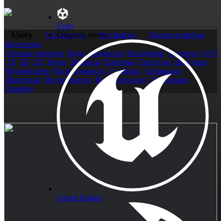
Unity
Unity
На главную
Открыть меню
Все файлы
Премиум файлы
Категории
Готовые проекты
Вода / Жидкость
Исходники
Скрипты
GUI
/ UI
3D
2D
Звуки
Эффекты
Плагины
Текстуры
Шейдеры
Мультиплеер
Растительность
Скайбокс
Анимации
Животные
Инструменты
Иск. интеллект
Персонажи
Террейн
Unreal Engine