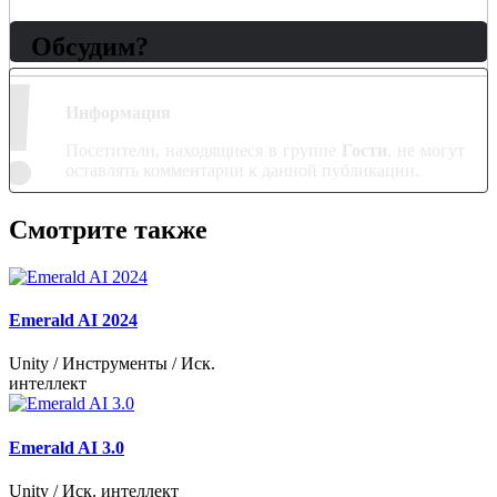
Обсудим?
!
Информация
Посетители, находящиеся в группе
Гости
, не могут
оставлять комментарии к данной публикации.
Смотрите также
Emerald AI 2024
Unity / Инструменты / Иск.
интеллект
Emerald AI 3.0
Unity / Иск. интеллект