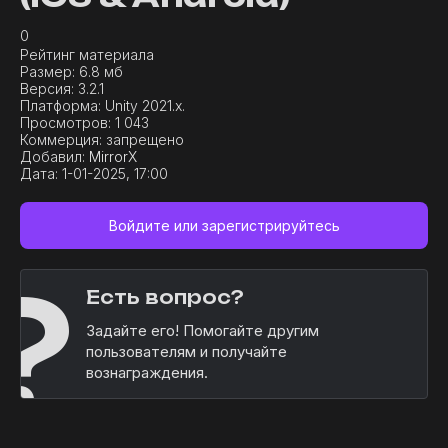
0
Рейтинг материала
Размер:
6.8 мб
Версия:
3.2.1
Платформа:
Unity 2021.x.
Просмотров:
1 043
Коммерция:
запрещено
Добавил:
MirrorX
Дата:
1-01-2025, 17:00
Войдите или зарегистрируйтесь
?
Есть вопрос?
Задайте его! Помогайте другим
пользователям и получайте
вознаграждения.