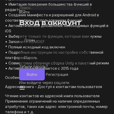
• Имитация поведения большинства функций в
редакторе
Войти
• Создание манифеста и разрешений для Android в
соответствии с использованием функций
Вход в аккаунт
• Автоматическое добавление необходимых функций в
iOS
• Выберите только те функции, которые вам нужны
Логин
• Заполните ASMDEF
* Полный исходный код включен
• Подробные инструкции по настройке собственной
платформы
Пароль
• Совместима облачная сборка Unity и пакетный режим
Забыли пароль?
• Активно поддерживается с 2015 года
Войти
Регистрация
Особенности
Или войдите через соц.сети
Адресная книга - Доступ к контактам пользователя
Чтение контактов из адресной книги пользователя
Применение ограничений на наличие определенных
атрибутов, таких как адрес электронной почты, номер
телефона и т.д.