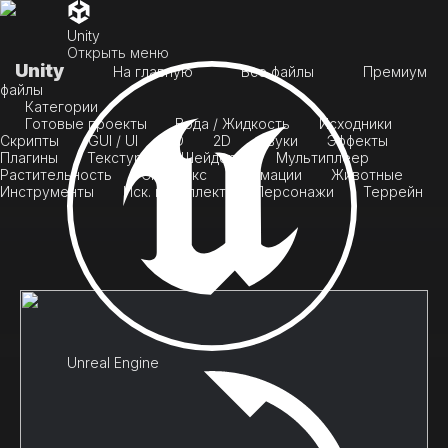
Unity
Открыть меню
Unity
На главную
Все файлы
Премиум
файлы
Категории
Готовые проекты
Вода / Жидкость
Исходники
Скрипты
GUI / UI
3D
2D
Звуки
Эффекты
Плагины
Текстуры
Шейдеры
Мультиплеер
Растительность
Скайбокс
Анимации
Животные
Инструменты
Иск. интеллект
Персонажи
Террейн
Unreal Engine