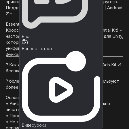
приложений, обмена информацией и многого другого.
Поддерживает мобильные платформы iOS 15+ | Android
21+
Essential Kit (V3) (также известный как
Кроссплатформенные нативные плагины: Essential Kit) -
настоящий кроссплатформенный инструмент для Unity,
Блог
который предоставляет уникальный и
унифицированный способ доступа к нативным
Вопрос - ответ
функциям на мобильных платформах.
? Как и было обещано, все клиенты получают Ads Kit v1
бесплатно - код не требуется!
? более 450 пятизвездочных отзывов | Их используют
более 25 000 разработчиков по всему миру
Основные моменты
• Унифицированный дизайн API | никогда не нужно
писать код для каждой платформы
• Простая установка
• Не требуется никаких знаний о собственных
Видеоуроки
сервисах платформы