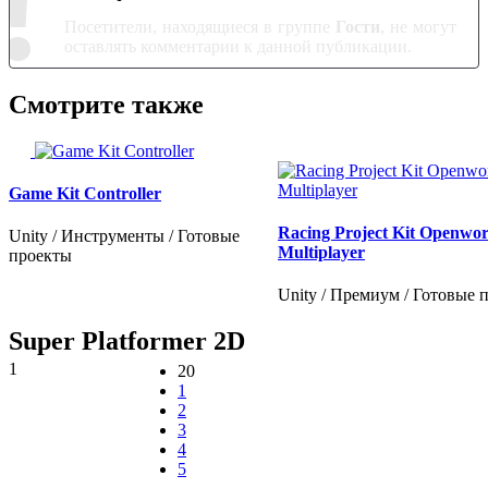
!
Посетители, находящиеся в группе
Гости
, не могут
оставлять комментарии к данной публикации.
Смотрите также
Game Kit Controller
Racing Project Kit Openwor
Unity / Инструменты / Готовые
Multiplayer
проекты
Unity / Премиум / Готовые 
Super Platformer 2D
1
20
1
2
3
4
5