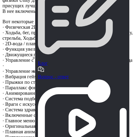
физики Unity для достижения плавности хода и контроля,
присущих лучшим платформерным играм.
В нее включены как настольные, так и мобильные версии.
Вот некоторые из основных особенностей системы:
· Физическая 2D-платформерная система ·
· Ходьба, бег, прыжки, двойные прыжки, прыжки через стену,
стрельба, Ходьба по склонам... ·
· 2D-вода / плавание ·
· Функция увеличения и уменьшения масштаба ·
· Движущиеся платформы ·
· Управление с клавиатуры, мобильного телефона и геймпада
Блог
·
· Управление наклоном ·
· Вибрация геймпада (только для Windows) ·
Вопрос - ответ
· Прыжки по стене ·
· Параллакс фона и переднего плана ·
· Анимированная система контрольных точек ·
· Система подбора предметов ·
· Враги с искусственным интеллектом ·
· Система здравоохранения ·
· Включенные сцены ·
· Главное меню и выбор уровня ·
· Оригинальная графика·
· Плавная анимация ·