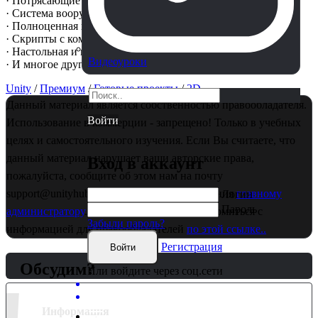
· Потрясающие эффекты частиц ·
· Система вооружения ·
· Полноценная графическая система платформера ·
· Скрипты с комментариями·
· Настольная и мобильная версии·
Видеоуроки
· И многое другое!! ·
Unity
/
Премиум
/
Готовые проекты
/
2D
Данный материал является собственностью правообладателя.
Войти
Использование в коммерции - запрещено! Только в учебных
целях и самостоятельного изучения. Если Вы считаете, что
данный материал нарушает ваши авторские права,
Вход в аккаунт
пожалуйста, сообщите об этом нам на почту
support@unityhub.pro или в личные сообщения
главному
Логин
Пароль
администратору
. Также рекомендуем ознакомиться с
Забыли пароль?
информацией для правообладателей
по этой ссылке..
Регистрация
Войти
Обсудим?
Или войдите через соц.сети
Информация