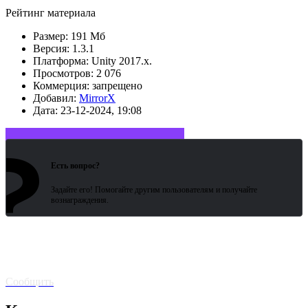
Рейтинг материала
Размер:
191 Мб
Версия:
1.3.1
Платформа:
Unity 2017.x.
Просмотров:
2 076
Коммерция:
запрещено
Добавил:
MirrorX
Дата:
23-12-2024, 19:08
?
Войдите или зарегистрируйтесь
Есть вопрос?
Задайте его! Помогайте другим пользователям и получайте
вознаграждения.
Битая
ссылка? Сообщите!
Сообщить