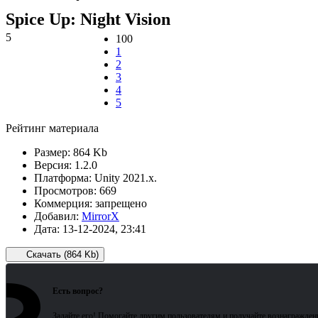
Spice Up: Night Vision
5
100
1
2
3
4
5
Рейтинг материала
Размер:
864 Kb
Версия:
1.2.0
Платформа:
Unity 2021.x.
Просмотров:
669
Коммерция:
запрещено
Добавил:
MirrorX
Дата:
13-12-2024, 23:41
Скачать (864 Kb)
Есть вопрос?
Задайте его! Помогайте другим пользователям и получайте вознагражден