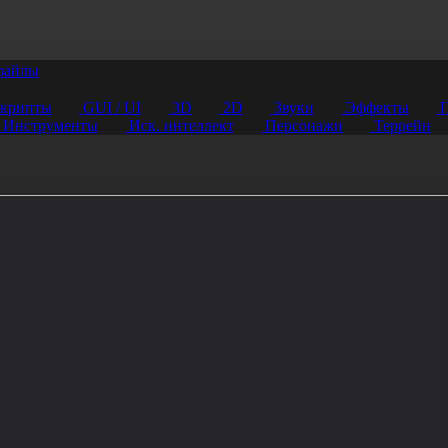
файлы
крипты
GUI / UI
3D
2D
Звуки
Эффекты
П
Инструменты
Иск. интеллект
Персонажи
Террейн