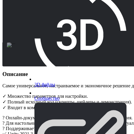
Описание
3D файлы
Самое универсальное, настраиваемое и экономичное решение 
✓ Множество параметров для настройки.
Сообщество
✓ Полный исходный код (скрипты, шейдеры и демонстрация).
✓ Входит в комплект Spice Up.
? Онлайн-документация, поддержка и бесплатные обновления.
? Для настольных компьютеров, мобильных устройств, виртуал
? Поддерживается всеми версиями LTS.
✅ Unity 2021.3 или выше.