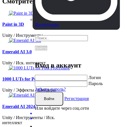
Смотрите также
Paint in 3D
Видеоуроки
Unity / Инструменты
Войти
Emerald AI 3.0
Unity / Иск. интеллект
Вход в аккаунт
Логин
1000 LUTs for Post Processing
Пароль
Забыли пароль?
Unity / Эффекты / Шейдеры
Регистрация
Войти
Emerald AI 2024
Или войдите через соц.сети
Unity / Инструменты / Иск.
интеллект