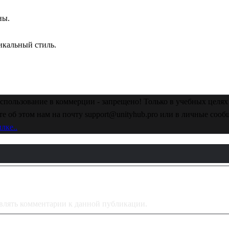
ны.
никальный стиль.
спользование в коммерции - запрещено! Только в учебных целях 
е об этом нам на почту support@unityhub.pro или в личные соо
лке..
тавлять комментарии к данной публикации.