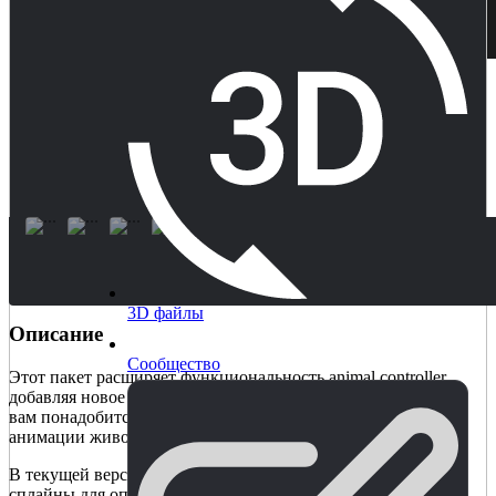
3D файлы
Описание
Сообщество
Этот пакет расширяет функциональность animal controller,
добавляя новое состояние баланса. Чтобы использовать его,
вам понадобится Animal Controller или Horse Animset для
анимации животных.
В текущей версии баланс - это позиция, которая использует
сплайны для определения того, когда включать и отключать