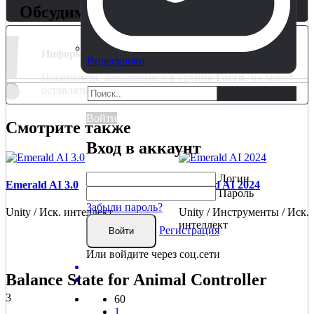
Обсудим?
!
Информация
Видеоуроки
Посетители, находящиеся в группе
Гости
, не могут
оставлять комментарии к данной публикации.
Войти
Смотрите также
Вход в аккаунт
Логин
Emerald AI 3.0
Emerald AI 2024
Пароль
Забыли пароль?
Unity / Иск. интеллект
Unity / Инструменты / Иск.
интеллект
Регистрация
Войти
Или войдите через соц.сети
Balance State for Animal Controller
3
60
1