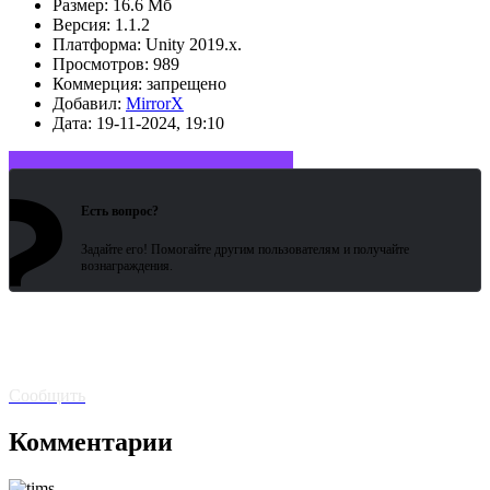
Размер:
16.6 Мб
Версия:
1.1.2
Платформа:
Unity 2019.x.
Просмотров:
989
Коммерция:
запрещено
Добавил:
MirrorX
Дата:
19-11-2024, 19:10
?
Войдите или зарегистрируйтесь
Есть вопрос?
Задайте его! Помогайте другим пользователям и получайте
вознаграждения.
Битая
ссылка? Сообщите!
Сообщить
Комментарии