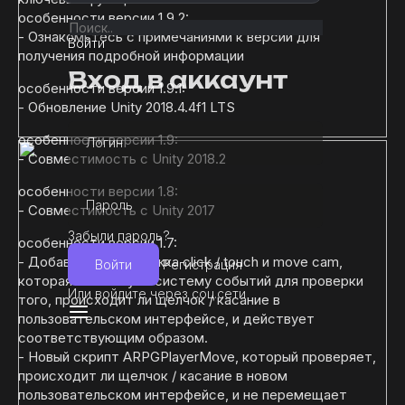
особенности версии 1.9.2:
- Ознакомьтесь с примечаниями к версии для
Войти
получения подробной информации
Вход в аккаунт
особенности версии 1.9.1:
- Обновление Unity 2018.4.4f1 LTS
особенности версии 1.9:
Логин
- Совместимость с Unity 2018.2
особенности версии 1.8:
Пароль
- Совместимость с Unity 2017
Забыли пароль?
особенности версии 1.7:
- Добавлена поддержка click / touch и move cam,
Войти
Регистрация
которая использует систему событий для проверки
Или войдите через соц.сети
того, происходит ли щелчок / касание в
пользовательском интерфейсе, и действует
соответствующим образом.
- Новый скрипт ARPGPlayerMove, который проверяет,
происходит ли щелчок / касание в новом
пользовательском интерфейсе, и не перемещает