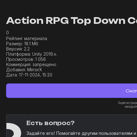
Action RPG Top Down C
0
Рейтинг материала
Размер:
18.1 Мб
Версия:
2.2
Платформа:
Unity 2019.x.
Просмотров:
1 056
Коммерция:
запрещено
Добавил:
MirrorX
Дата:
17-11-2024, 15:20
Скач
Зарегистрир
ожидают
Есть вопрос?
Задайте его! Помогайте другим пользователям и