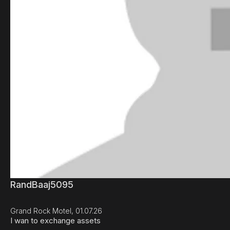
RandBaaj5095
Grand Rock Motel, 01.07.26
I wan to exchange assets