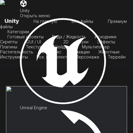
Unity
Открыть меню
Unity
На главную
Все файлы
Премиум
файлы
Категории
Готовые проекты
Вода / Жидкость
Исходники
Скрипты
GUI / UI
3D
2D
Звуки
Эффекты
Плагины
Текстуры
Шейдеры
Мультиплеер
Растительность
Скайбокс
Анимации
Животные
Инструменты
Иск. интеллект
Персонажи
Террейн
Unreal Engine