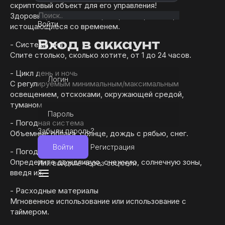
скриптовый объект для его управления!
Здоровье, выносливость, сон, голод, жажда,
Войти
истощающиеся со временем.
Вход в аккаунт
- Система сна
Спите столько, сколько хотите, от 1 до 24 часов.
- Цикл день и ночь
Логин
С регулируемым минимальным/максимальным
освещением, отскоками, окружающей средой,
туманом
Пароль
- Погодная система
Забыли пароль?
Объемные облака, солнце, дождь с рябью, снег.
Войти
Регистрация
- Погодные зоны
Определите дождливую, снежную, солнечную зоны,
Или войдите через соц.сети
введя их.
- Расходные материалы
Мгновенное использование или использование с
таймером.