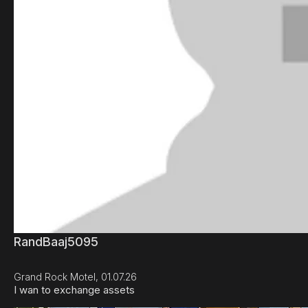
RandBaaj5095
Grand Rock Motel, 01.07.26
I wan to exchange assets