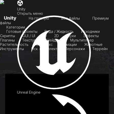
Unity
Открыть меню
Unity
На главную
Все файлы
Премиум
файлы
Категории
Готовые проекты
Вода / Жидкость
Исходники
Скрипты
GUI / UI
3D
2D
Звуки
Эффекты
Плагины
Текстуры
Шейдеры
Мультиплеер
Растительность
Скайбокс
Анимации
Животные
Инструменты
Иск. интеллект
Персонажи
Террейн
Unreal Engine