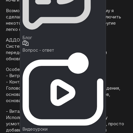
Возможно, вам не нужны все системы, поэтому я
сделал простой bool, чтобы включить или отключить
некоторые системы и попытаться сделать другие
легко отключить ^^.
Блог
АДДОНЫ:
Система электричества (в настоящее время
Вопрос - ответ
переделывается в соответствии с последним
обновлением)
Особенности :
- Витрина сцены
- Контроллер FPS
Головорычание, холостое дыхание, урон от падения,
основанный на высоте и гравитации. Звук шагов,
основанный на материале поверхности
- Виталы
Используйте жизненные показатели по своему
усмотрению с бесконечными возможностями, просто
Видеоуроки
добавьте нужный вам жизненный показатель и