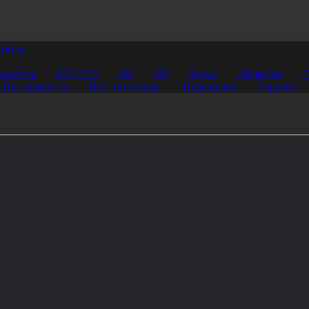
файлы
крипты
GUI / UI
3D
2D
Звуки
Эффекты
П
Инструменты
Иск. интеллект
Персонажи
Террейн