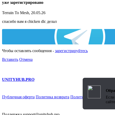
уже зарегистрировано
Terrain To Mesh, 20.05.26
спасибо вам я chicken dlc делал
Чтобы оставлять сообщения -
зарегистрируйтесь
Вставить
Отмена
UNITY
HUB.PRO
Обра
Публичная оферта
Политика возврата
Политика обработки Пн
Если
сайт
Поддержка
support@unityhub.pro