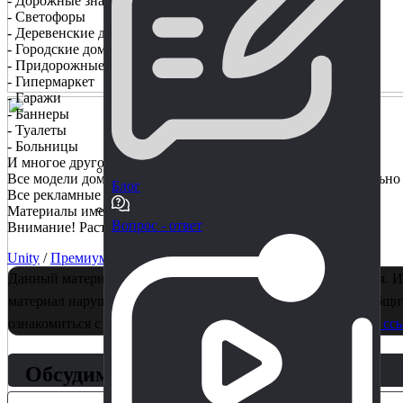
- Дорожные знаки
- Светофоры
- Деревенские дома
- Городские дома
- Придорожные магазины
- Гипермаркет
- Гаражи
- Баннеры
- Туалеты
- Больницы
И многое другое!
Все модели домов имеют очень мало полигонов. Они идеально 
Блог
Все рекламные вывески вымышлены.
Материалы имеют только диффузные (Albedo) текстуры.
Вопрос - ответ
Внимание! Растения и скайбоксы не включены в ассеты!
Unity
/
Премиум
/
3D
Данный материал является собственностью правообладателя. И
материал нарушает ваши авторские права, пожалуйста, сообщит
ознакомиться с информацией для правообладателей
по этой ссы
Обсудим?