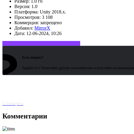
Размер:
1.0 гб
Версия:
1.0
Платформа:
Unity 2018.x.
Просмотров:
3 108
Коммерция:
запрещено
Добавил:
MirrorX
Дата:
12-06-2024, 10:26
?
Войдите или зарегистрируйтесь
Есть вопрос?
Задайте его! Помогайте другим пользователям и получайте вознагражден
Битая
ссылка? Сообщите!
Сообщить
Комментарии