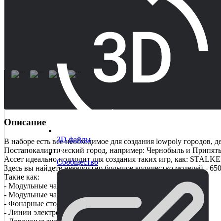
Описание
3D файлы
В наборе есть все необходимое для создания lowpoly городов,
Постапокалиптический город, например: Чернобыль и Припять
Ассет идеально подходит для создания таких игр, как: STALKER, 
Сообщество
Здесь вы найдете невероятно большое количество моделей - 65
Такие как:
- Модульные части дорог.
- Модульные части железных дорог
- Фонарные столбы
- Линии электропередач