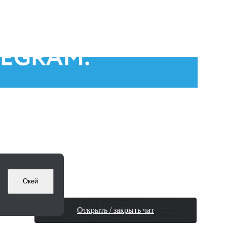
Окей
Открыть / закрыть чат