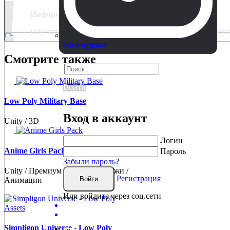
!
Информация
Посетители, находящиеся в группе
Гости
, не могут ос
Видеоуроки
Смотрите также
Войти
Low Poly Military Base
Вход в аккаунт
Unity / 3D
Логин
Anime Girls Pack
Пароль
Забыли пароль?
Unity / Премиум / 3D / Персонажи /
Регистрация
Войти
Анимации
Или войдите через соц.сети
Simpligon Universe - Low Poly