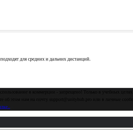
подходят для средних и дальних дистанций.
спользование в коммерции - запрещено! Только в учебных целях 
е об этом нам на почту support@unityhub.pro или в личные соо
лке..