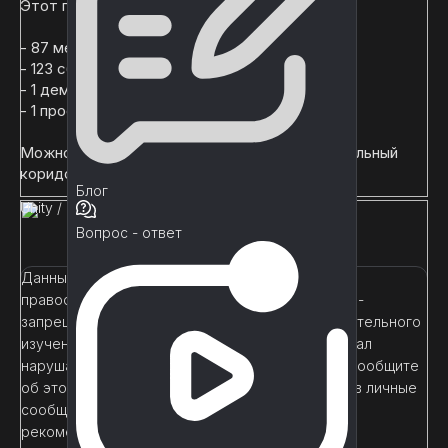
Этот пакет содержит:
- 87 мешей.
- 123 сборных.
- 1 демонстрационная сцена.
- 1 профиль стека постобработки v2.
Можно подключиться к активу "Японский школьный
коридор", который продается отдельно.
Блог
Unity
/
3D
Вопрос - ответ
Данный материал является собственностью
правообладателя. Использование в коммерции -
запрещено! Только в учебных целях и самостоятельного
изучения. Если Вы считаете, что данный материал
нарушает ваши авторские права, пожалуйста, сообщите
об этом нам на почту support@unityhub.pro или в личные
сообщения
главному администратору
. Также
рекомендуем ознакомиться с информацией для