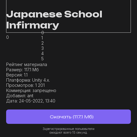
Japanese School
Infirmary
0
0
1
2
3
4
5
Рейтинг материала
Размер:
117.1 Мб
Версия:
1.1
Платформа:
Unity 4.x.
Просмотров:
1 201
Коммерция:
запрещено
Добавил:
ant
Дата:
24-05-2022, 13:40
Скачать (117.1 Мб)
Зарегистрированные пользователи
ожидают всего 15 секунд.