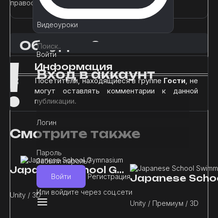
правообладателей
по этой ссылке..
Видеоуроки
Обсудим?
!
Войти
Информация
Вход в аккаунт
Посетители, находящиеся в группе
Гости
, не
могут оставлять комментарии к данной
публикации.
Логин
Смотрите также
Пароль
Забыли пароль?
Japanese School Gymnasium
Войти
Регистрация
Или войдите через соц.сети
Unity / 3D
Unity / Премиум / 3D