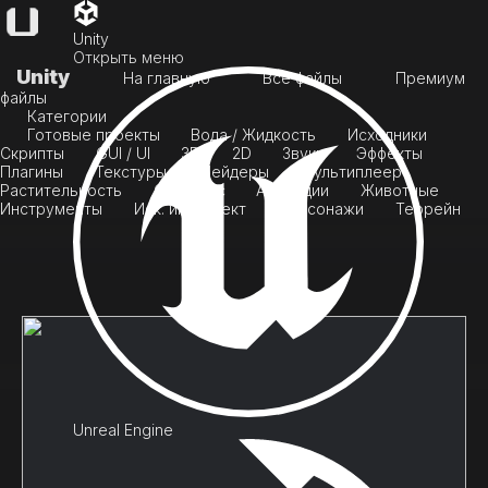
Unity
Открыть меню
Unity
На главную
Все файлы
Премиум
файлы
Категории
Готовые проекты
Вода / Жидкость
Исходники
Скрипты
GUI / UI
3D
2D
Звуки
Эффекты
Плагины
Текстуры
Шейдеры
Мультиплеер
Растительность
Скайбокс
Анимации
Животные
Инструменты
Иск. интеллект
Персонажи
Террейн
Unreal Engine