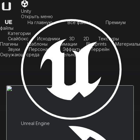
Unity
Открыть меню
UE
На главную
Все файлы
Премиум
файлы
Категории
Скайбокс
Исходники
3D
2D
Текстуры
Плагины
Шаблоны
Анимации
Blueprints
Материалы
Звуки
Персонажи
Эффекты
Террейн
Окружающ. среда
Растительность
Unreal Engine