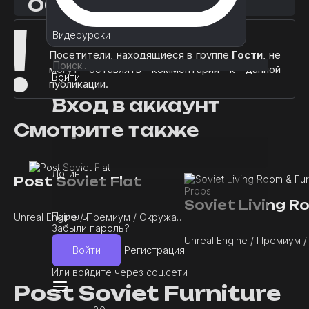
Обсудим?
!
Информация
Видеоуроки
Посетители, находящиеся в группе
Гости
, не
могут оставлять комментарии к данной
Войти
публикации.
Вход в аккаунт
Смотрите также
Логин
Post Soviet Flat
Пароль
Unreal Engine / Премиум / Окружающая среда
Забыли пароль?
Войти
Регистрация
Или войдите через соц.сети
Post Soviet Furniture