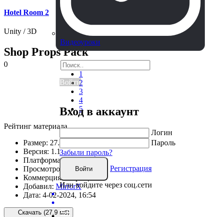
Hotel Room 2
Police Changing Room
Unity / 3D
Unity / 3D
Видеоуроки
Shop Props Pack
0
0
1
Войти
2
3
4
5
Вход в аккаунт
Рейтинг материала
Логин
Пароль
Размер:
27.9 мб
Версия:
1.1
Забыли пароль?
Платформа:
Unity 2022.x.
Регистрация
Просмотров:
1 412
Войти
Коммерция:
запрещено
Или войдите через соц.сети
Добавил:
MirrorX
Дата:
4-02-2024, 16:54
Скачать (27.9 мб)