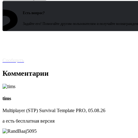
?
Есть вопрос?
Задайте его! Помогайте другим пользователям и получайте вознагражден
Битая
ссылка? Сообщите!
Сообщить
Комментарии
tims
Multiplayer (STP) Survival Template PRO, 05.08.26
а есть бесплатная версия