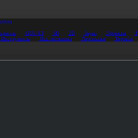
файлы
крипты
GUI / UI
3D
2D
Звуки
Эффекты
П
Инструменты
Иск. интеллект
Персонажи
Террейн