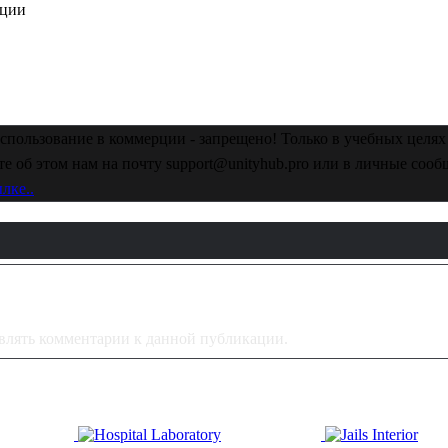
ации
спользование в коммерции - запрещено! Только в учебных целях 
е об этом нам на почту support@unityhub.pro или в личные соо
лке..
тавлять комментарии к данной публикации.