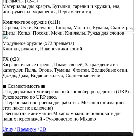
Предметы (x241)
Материалы для крафта, Бутылки, тарелки и кружки, еда,
инструменты, украшения, Пергамент и т.д.
Комплектное оружие (x111)
Стрелы, Луки, Колчаны, Топоры, Молоты, Булавы, Скипетры,
Щиты, Копья, Посохи, Мечи, Кинжалы, Ружья для слонов
Модульное оружие (x72 предмета)
Клинки, рукояти, Наконечники копий
FX (x28)
Заградительные стрелы, Пламя свечей, Заграждения из
катапульт, Пыль, Огонь, Туманы, Фонтан, Волшебные огни,
Дождь, Дым, Водяное колесо, Солнечные лучи
◼ Совместимость ◼
- Поддерживает универсальный конвейер рендеринга (URP) -
Руководство по URP здесь
- Персонажи настроены для работы с Mecanim (анимация в
этот пакет не включена)
- Бесплатные анимации Mixamo можно использовать для
наших персонажей - Руководство по Mixamo
Unity
/
Премиум
/
3D