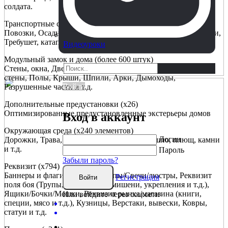
солдата.
Транспортные средства (x11)
Повозки, Осадные орудия (Баллисты, пушки, осадные башни,
Требушет, катапульта, Таран, мортира, Шлюпка
Видеоуроки
Модульный замок и дома (более 600 штук)
Стены, окна, Двери, Лестницы, Колонны/балки, Зубчатые
стены, Полы, Крыши, Шпили, Арки, Дымоходы,
Войти
Разрушенные части и т.д.
Дополнительные предустановки (x26)
Оптимизированные предустановленные экстерьеры домов
Вход в аккаунт
Окружающая среда (x240 элементов)
Логин
Дорожки, Трава, кусты, деревья, Цветы, кашпо, плющ, камни
и т.д.
Пароль
Забыли пароль?
Реквизит (x794)
Баннеры и флаги, Мебель, Лампы/Свечи/люстры, Реквизит
Регистрация
Войти
поля боя (Трупы, залпы стрел, мишени, укрепления и т.д.),
Ящики/Бочки/Мешки, Реквизит рынка/магазина (книги,
Или войдите через соц.сети
специи, мясо и т.д.), Кузницы, Верстаки, вывески, Ковры,
статуи и т.д.