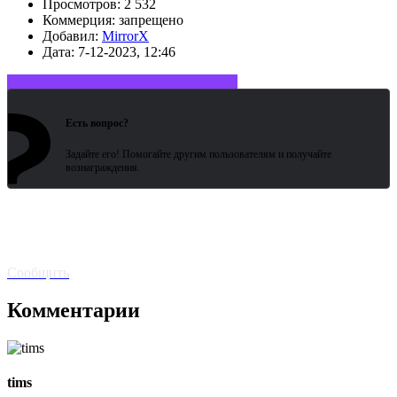
Просмотров:
2 532
Коммерция:
запрещено
Добавил:
MirrorX
Дата:
7-12-2023, 12:46
?
Войдите или зарегистрируйтесь
Есть вопрос?
Задайте его! Помогайте другим пользователям и получайте
вознаграждения.
Битая
ссылка? Сообщите!
Сообщить
Комментарии
tims