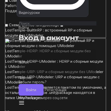
◼ Совместимость ◼
Работает в Unity 2020.3.x и выше.
Поддерживает встроенные RP, URP и HDRP
Видеоуроки
◼ Схема файлов .unitypackage ◼
Войти
LostTemple-BuiltInRP : встроенный RP и сборные
модули без UModeler.
Вход в аккаунт
LostTemple-BuiltInRP-UModeler : встроенный RP и
сборные модули с помощью UModeler
LostTemple-HDRP: HDRP и сборные модули без
UModeler
LostTemple-HDRP-UModeler : HDRP и сборные модули
Логин
с UModeler
LostTemple-URP: URP и сборные модули без UModeler
LostTemple-URP-UModeler: URP и сборные модули с
Пароль
Забыли пароль?
UModeler
LostTemple-BuiltInRP является пакетом по умолчанию, а
Войти
Регистрация
остальные пять файлов .unitypackage находятся в
папке UnityPackages.
Или войдите через соц.сети