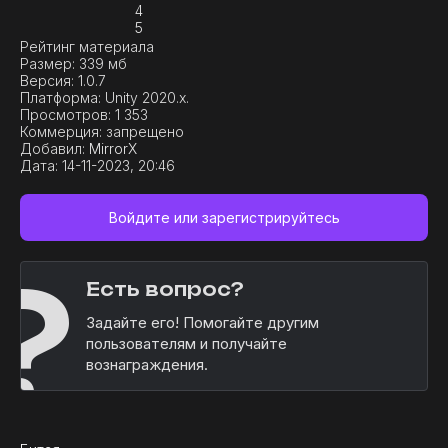
4
5
Рейтинг материала
Размер:
339 мб
Версия:
1.0.7
Платформа:
Unity 2020.x.
Просмотров:
1 353
Коммерция:
запрещено
Добавил:
MirrorX
Дата:
14-11-2023, 20:46
Войдите или зарегистрируйтесь
?
Есть вопрос?
Задайте его! Помогайте другим
пользователям и получайте
вознаграждения.