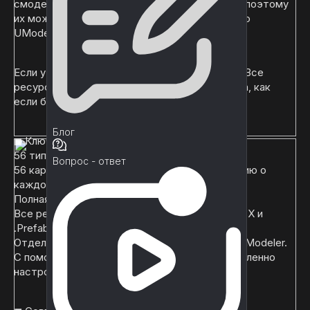
смоделированы с помощью UModeler в Unity, поэтому
их можно очень быстро настроить с помощью
UModeler, не выходя из Unity.
Если у вас еще нет UModeler, не волнуйтесь. Все
ресурсы легко доступны для вашего контента, как
если бы вы использовали обычные 3D-сетки.
Блог
◼ Ключевые особенности ◼
56 типов низкополигональных 3D-моделей.
Вопрос - ответ
56 карточек активов, содержащих информацию о
каждом активе.
Полная демонстрационная сцена
Все ресурсы предоставляются с файлами .FBX и
.Prefab.
Отдельные пакеты Unity для пользователей UModeler.
С помощью UModeler asset вы можете немедленно
настроить сетки в Unity.