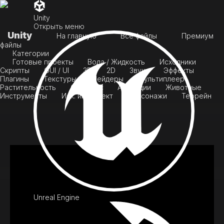
Unity
Открыть меню
Unity
На главную
Все файлы
Премиум
файлы
Категории
Готовые проекты
Вода / Жидкость
Исходники
Скрипты
GUI / UI
3D
2D
Звуки
Эффекты
Плагины
Текстуры
Шейдеры
Мультиплеер
Растительность
Скайбокс
Анимации
Животные
Инструменты
Иск. интеллект
Персонажи
Террейн
Unreal Engine