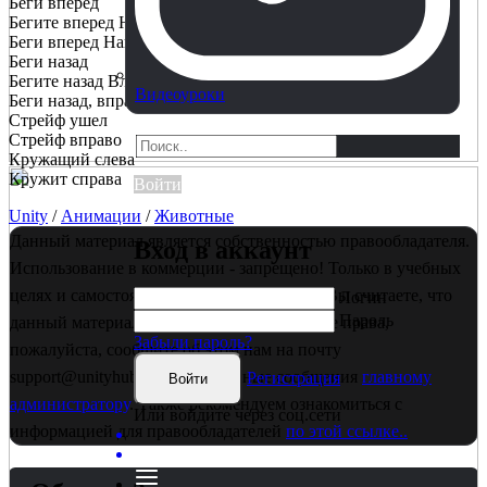
Беги вперед
Бегите вперед Налево
Беги вперед Направо
Беги назад
Бегите назад Влево
Видеоуроки
Беги назад, вправо
Стрейф ушел
Стрейф вправо
Кружащий слева
Кружит справа
Войти
Unity
/
Анимации
/
Животные
Данный материал является собственностью правообладателя.
Вход в аккаунт
Использование в коммерции - запрещено! Только в учебных
целях и самостоятельного изучения. Если Вы считаете, что
Логин
Пароль
данный материал нарушает ваши авторские права,
Забыли пароль?
пожалуйста, сообщите об этом нам на почту
support@unityhub.pro или в личные сообщения
главному
Регистрация
Войти
администратору
. Также рекомендуем ознакомиться с
Или войдите через соц.сети
информацией для правообладателей
по этой ссылке..