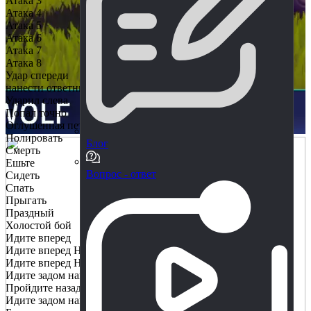
Атака 3
Атака 4
Атака 5
Атака 6
Атака 7
Атака 8
Удар спереди
нанести ответный удар
Ударил слева
Попал точно
Оглушенная петля
Полировать
Блог
Смерть
Ешьте
Вопрос - ответ
Сидеть
Спать
Прыгать
Праздный
Холостой бой
Идите вперед
Идите вперед Налево
Идите вперед Направо
Идите задом наперед
Пройдите назад Влево
Идите задом наперед, направо