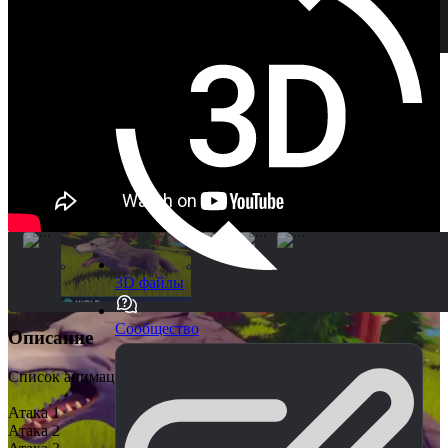
3D файлы
Сообщество
Описание
Список анимаций:
Атака 1
Атака 2