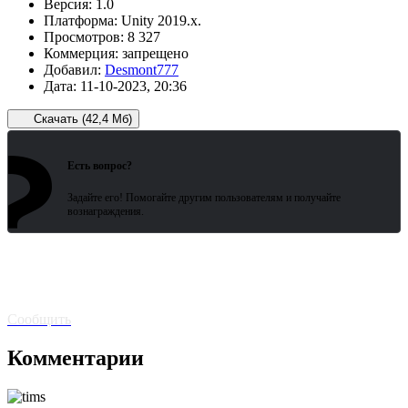
Версия:
1.0
Платформа:
Unity 2019.x.
Просмотров:
8 327
Коммерция:
запрещено
Добавил:
Desmont777
Дата:
11-10-2023, 20:36
Скачать (42,4 Мб)
?
Зарегистрированные пользователи
ожидают всего 15 секунд.
Есть вопрос?
Задайте его! Помогайте другим пользователям и получайте
вознаграждения.
Битая
ссылка? Сообщите!
Сообщить
Комментарии