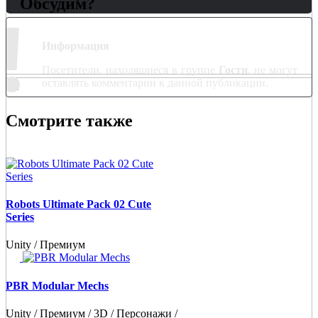
Обсудим?
!
Информация
Посетители, находящиеся в группе
Гости
, не могут
оставлять комментарии к данной публикации.
Смотрите также
Robots Ultimate Pack 02 Cute
Series
Unity / Премиум
PBR Modular Mechs
Unity / Премиум / 3D / Персонажи /