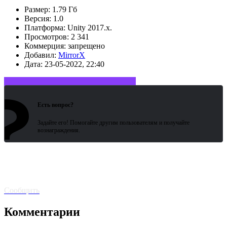
Размер:
1.79 Гб
Версия:
1.0
Платформа:
Unity 2017.x.
Просмотров:
2 341
Коммерция:
запрещено
Добавил:
MirrorX
Дата:
23-05-2022, 22:40
?
Войдите или зарегистрируйтесь
Есть вопрос?
Задайте его! Помогайте другим пользователям и получайте
вознаграждения.
Битая
ссылка? Сообщите!
Сообщить
Комментарии