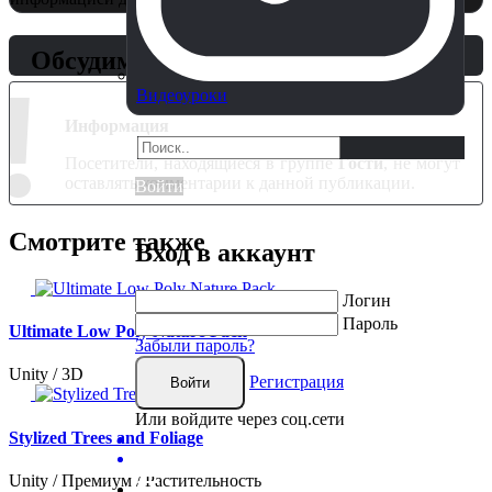
Обсудим?
!
Видеоуроки
Информация
Посетители, находящиеся в группе
Гости
, не могут
оставлять комментарии к данной публикации.
Войти
Смотрите также
Вход в аккаунт
Логин
Пароль
Ultimate Low Poly Nature Pack
Забыли пароль?
Unity / 3D
Регистрация
Войти
Или войдите через соц.сети
Stylized Trees and Foliage
Unity / Премиум / Растительность