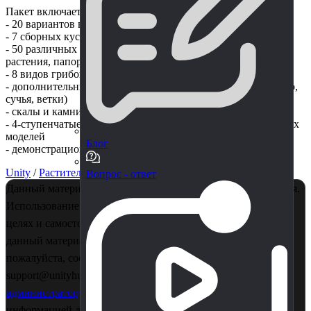
Пакет включает в себя:
- 20 вариантов высокодетализированных деревьев
- 7 сборных кустарников и небольших деревьев
- 50 различных видов мелкой флоры, таких как цветы,
растения, папоротники и т.д.
- 8 видов грибов
- дополнительные опоры для установки на землю (например,
сучья, ветки)
- скалы и камни
- 4-ступенчатые LOD для деревьев и наборы LOD для других
моделей
Блог
- демонстрационная сцена для презентации
Unity
/
Растительность
/
Премиум
Вопрос - ответ
Данный материал является собственностью правообладателя.
Использование в коммерции - запрещено! Только в учебных
целях и самостоятельного изучения. Если Вы считаете, что
данный материал нарушает ваши авторские права,
пожалуйста, сообщите об этом нам на почту
support@unityhub.pro или в личные сообщения
главному
администратору
. Также рекомендуем ознакомиться с
информацией для правообладателей
по этой ссылке..