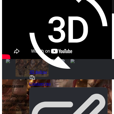
3D файлы
Сообщество
Описание
Этот персонаж-тролль поставляется с кучей готовых к
использованию материалов - тремя материалами для мечей,
тремя полными наборами доспехов и 7 текстурами тела. Все
они также поставляются с файлами Substance Painter, так что