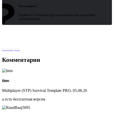
?
Есть вопрос?
Задайте его! Помогайте другим пользователям и получайте
вознаграждения.
Битая
ссылка? Сообщите!
Сообщить
Комментарии
tims
Multiplayer (STP) Survival Template PRO, 05.08.26
а есть бесплатная версия