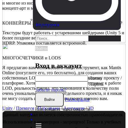
и многие из них будут включать музыку, звуковые эффекты,
концепт-арт и многое другое.
КОНВЕЙЕРЫ РЕНДЕРИНГА: ВСТРОЕННЫЙ, URP, HDRP
Видеоуроки
Текстуры будут работать с устаревшими шейдерами (Unity 5 и
более поздние версии) и могут быть обновлены до URP и
HDRP. Упаковка поставляется встроенной.
Войти
МНОГОСЧЕТЧИКИ и LODS
Вход в аккаунт
Я предлагаю вам использовать такой инструмент, как Mantis
Online (погуглите его, это бесплатно), для создания ваших
собственных LOD, которые соответствуют вашему проекту /
Логин
платформе. Хотя может быть удобно иметь готовые к работе
Пароль
LOD, реальность такова, что требования к количеству поли
Забыли пароль?
очень уникальны для каждого отдельного проекта, и я никак
не могу создать именно то, что подходит именно вам.
Регистрация
Войти
Unity
/
Премиум
/
Персонажи
/
Анимации
/
3D
Или войдите через соц.сети
Данный материал является собственностью правообладателя.
Использование в коммерции - запрещено! Только в учебных