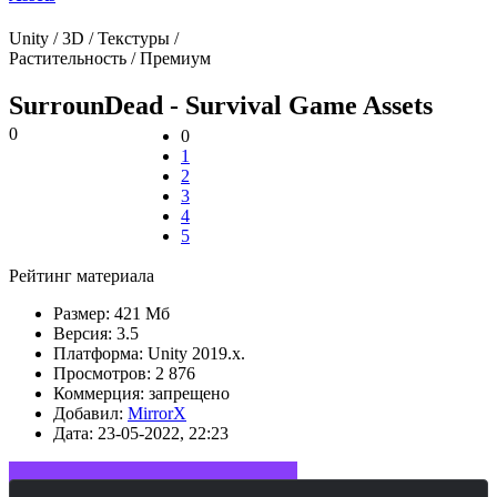
Unity / 3D / Текстуры /
Растительность / Премиум
SurrounDead - Survival Game Assets
0
0
1
2
3
4
5
Рейтинг материала
Размер:
421 Мб
Версия:
3.5
Платформа:
Unity 2019.x.
Просмотров:
2 876
Коммерция:
запрещено
Добавил:
MirrorX
Дата:
23-05-2022, 22:23
Войдите или зарегистрируйтесь