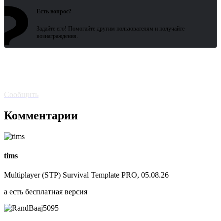
?
Есть вопрос?
Задайте его! Помогайте другим пользователям и получайте
вознаграждения.
Битая
ссылка? Сообщите!
Сообщить
Комментарии
tims
Multiplayer (STP) Survival Template PRO, 05.08.26
а есть бесплатная версия