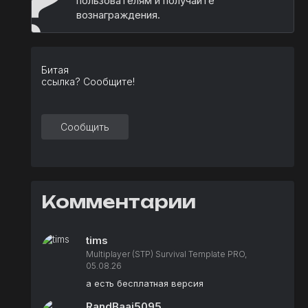
?
пользователям и получайте
вознаграждения.
Битая
ссылка? Сообщите!
Сообщить
Комментарии
tims
Multiplayer (STP) Survival Template PRO,
05.08.26
а есть бесплатная версия
RandBaaj5095