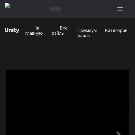
На
Все
Unity
Премиум
Категории
главную
файлы
файлы