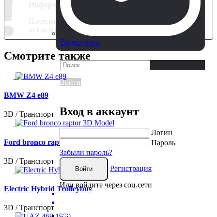
!
Информация
Посетители, находящиеся в группе
Гости
, не могут
оставлять комментарии к данной публикации.
Видеоуроки
Смотрите также
Войти
BMW Z4 e89
Вход в аккаунт
3D / Транспорт
Логин
Ford bronco raptor 3D Model
Пароль
Забыли пароль?
3D / Транспорт
Регистрация
Войти
Или войдите через соц.сети
Electric Hybrid Trolleybus
3D / Транспорт