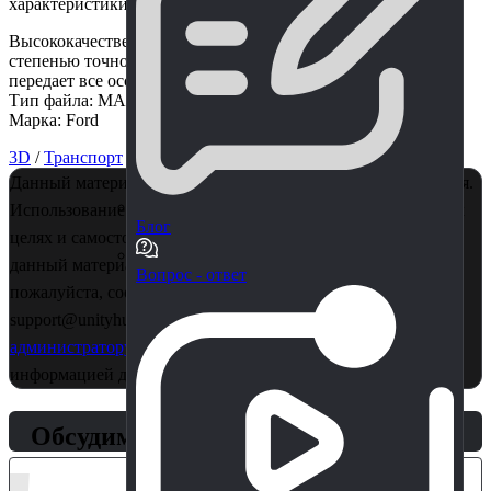
характеристики.
Высококачественная 3D-модель выполнена с высокой
степенью точности и детализации, которая наиболее точно
передает все особенности и дизайн автомобиля.
Тип файла: MAX, FBX, OBJ
Марка: Ford
3D
/
Транспорт
Данный материал является собственностью правообладателя.
Использование в коммерции - запрещено! Только в учебных
Блог
целях и самостоятельного изучения. Если Вы считаете, что
данный материал нарушает ваши авторские права,
Вопрос - ответ
пожалуйста, сообщите об этом нам на почту
support@unityhub.pro или в личные сообщения
главному
администратору
. Также рекомендуем ознакомиться с
информацией для правообладателей
по этой ссылке..
Обсудим?