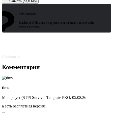
Скачать (87,6 Мб)
?
Зарегистрированные пользователи
ожидают всего 15 секунд.
Есть вопрос?
Задайте его! Помогайте другим пользователям и получайте
вознаграждения.
Битая
ссылка? Сообщите!
Сообщить
Комментарии
tims
Multiplayer (STP) Survival Template PRO, 05.08.26
а есть бесплатная версия