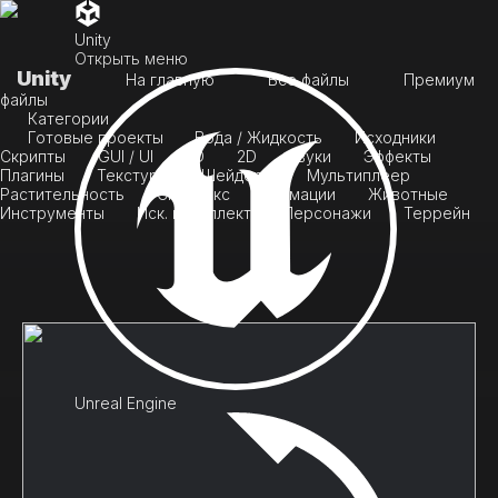
Unity
Открыть меню
Unity
На главную
Все файлы
Премиум
файлы
Категории
Готовые проекты
Вода / Жидкость
Исходники
Скрипты
GUI / UI
3D
2D
Звуки
Эффекты
Плагины
Текстуры
Шейдеры
Мультиплеер
Растительность
Скайбокс
Анимации
Животные
Инструменты
Иск. интеллект
Персонажи
Террейн
Unreal Engine