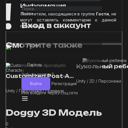
!
Информация
Войти
Посетители, находящиеся в группе
Гости
, не
могут оставлять комментарии к данной
Вход в аккаунт
публикации.
Смотрите также
Логин
Пароль
Кукольный реб
Забыли пароль?
Customized Post-Apocalyptic Character
Unity / 2D / Персонажи
Войти
Регистрация
Unity / Персонажи / Премиум
Или войдите через соц.сети
Doggy 3D Модель
0