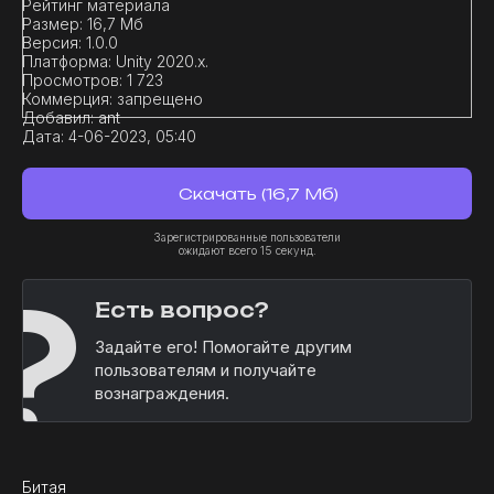
Рейтинг материала
Размер:
16,7 Мб
Версия:
1.0.0
Платформа:
Unity 2020.x.
Просмотров:
1 723
Коммерция:
запрещено
Добавил:
ant
Дата:
4-06-2023, 05:40
Скачать (16,7 Мб)
Зарегистрированные пользователи
ожидают всего 15 секунд.
?
Есть вопрос?
Задайте его! Помогайте другим
пользователям и получайте
вознаграждения.
Битая